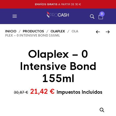
ENVÍOS GRATIS
A PARTIR DE 50 €
0
INICIO
/
PRODUCTOS
/
OLAPLEX
/ OLA
PLEX – 0 INTENSIVE BOND 155ML
Olaplex – 0
Intensive Bond
155ml
El
El
21,42
€
Impuestos Incluidos
30,87
€
precio
precio
original
actual
era:
es: