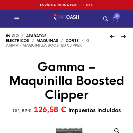
ENVÍOS GRATIS
A PARTIR DE 50 €
0
INICIO
/
APARATOS
ELECTRICOS
/
MAQUINAS
/
CORTE
/ G
AMMA – MAQUINILLA BOOSTED CLIPPER
Gamma –
Maquinilla Boosted
Clipper
El
El
126,58
€
Impuestos Incluidos
151,89
€
precio
precio
original
actual
era:
es: