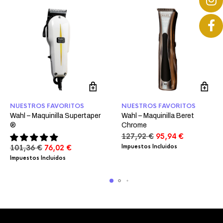
NUESTROS FAVORITOS
NUESTROS FAVORITOS
Wahl – Maquinilla Supertaper
Wahl – Maquinilla Beret
®
Chrome
El
El
127,92
€
95,94
€
precio
precio
El
El
101,36
€
76,02
€
Impuestos Incluidos
original
actual
precio
precio
Impuestos Incluidos
era:
es:
original
actual
127,92 €.
95,94 €.
era:
es:
101,36 €.
76,02 €.