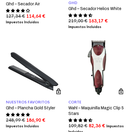
GHD
Ghd – Secador Air
Ghd – Secador Helios White
El
El
127,34
€
114,64
€
El
El
219,00
€
163,17
€
precio
precio
Impuestos Incluidos
precio
precio
original
actual
Impuestos Incluidos
original
actual
era:
es:
era:
es:
127,34 €.
114,64 €.
219,00 €.
163,17 €.
NUESTROS FAVORITOS
CORTE
Ghd – Plancha Gold Styler
Wahl – Maquinilla Magic Clip 5
Stars
El
El
248,99
€
186,90
€
precio
precio
El
El
109,82
€
82,36
€
Impuestos Incluidos
Impuestos
original
actual
precio
precio
Incluidos