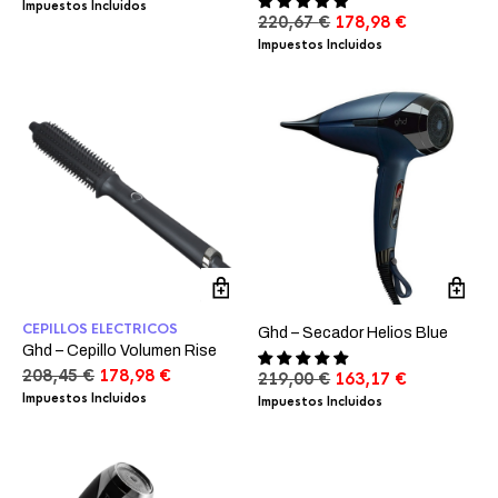
precio
precio
Impuestos Incluidos
El
El
220,67
€
178,98
€
original
actual
precio
precio
era:
es:
Impuestos Incluidos
original
actual
159,72 €.
133,67 €.
era:
es:
220,67 €.
178,98 €.
CEPILLOS ELECTRICOS
Ghd – Secador Helios Blue
Ghd – Cepillo Volumen Rise
El
El
208,45
€
178,98
€
El
El
219,00
€
163,17
€
precio
precio
precio
precio
Impuestos Incluidos
Impuestos Incluidos
original
actual
original
actual
era:
es:
era:
es:
208,45 €.
178,98 €.
219,00 €.
163,17 €.