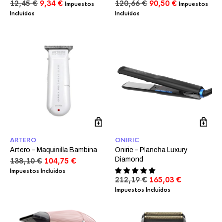
El
El
El
El
12,45
€
9,34
€
120,66
€
90,50
€
Impuestos
Impuestos
precio
precio
precio
precio
Incluidos
Incluidos
original
actual
original
actual
era:
es:
era:
es:
12,45 €.
9,34 €.
120,66 €.
90,50 €.
ARTERO
ONIRIC
Artero – Maquinilla Bambina
Oniric – Plancha Luxury
Diamond
El
El
138,10
€
104,75
€
precio
precio
Impuestos Incluidos
original
actual
El
El
212,19
€
165,03
€
era:
es:
precio
precio
Impuestos Incluidos
138,10 €.
104,75 €.
original
actual
era:
es:
212,19 €.
165,03 €.