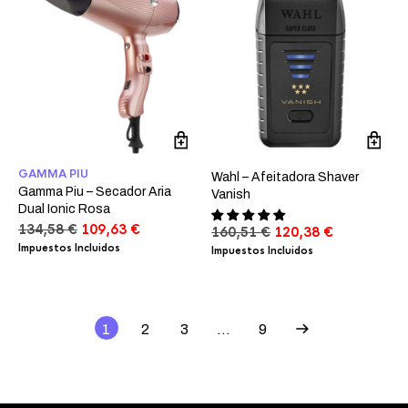
GAMMA PIU
Wahl – Afeitadora Shaver
Gamma Piu – Secador Aria
Vanish
Dual Ionic Rosa
El
El
134,58
€
109,63
€
El
El
160,51
€
120,38
€
precio
precio
precio
precio
Impuestos Incluidos
Impuestos Incluidos
original
actual
original
actual
era:
es:
era:
es:
134,58 €.
109,63 €.
160,51 €.
120,38 €.
1
2
3
…
9