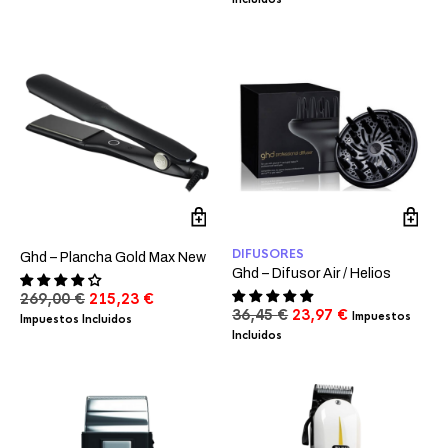
era:
es:
original
actual
248,99 €.
186,90 €.
era:
es:
109,82 €.
82,36 €.
DIFUSORES
Ghd – Plancha Gold Max New
Ghd – Difusor Air / Helios
El
El
269,00
€
215,23
€
El
El
36,45
€
23,97
€
precio
precio
Impuestos
Impuestos Incluidos
precio
precio
original
actual
Incluidos
original
actual
era:
es:
era:
es:
269,00 €.
215,23 €.
36,45 €.
23,97 €.