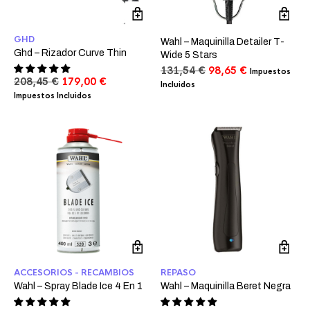
GHD
Wahl – Maquinilla Detailer T-
Ghd – Rizador Curve Thin
Wide 5 Stars
El
El
131,54
€
98,65
€
Impuestos
El
El
208,45
€
179,00
€
precio
precio
Incluidos
precio
precio
original
actual
Impuestos Incluidos
original
actual
era:
es:
era:
es:
131,54 €.
98,65 €.
208,45 €.
179,00 €.
ACCESORIOS - RECAMBIOS
REPASO
Wahl – Spray Blade Ice 4 En 1
Wahl – Maquinilla Beret Negra