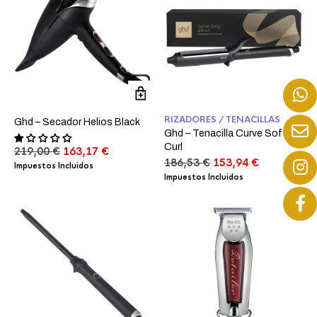
RIZADORES / TENACILLAS
Ghd – Secador Helios Black
Ghd – Tenacilla Curve Soft
Curl
El
El
219,00
€
163,17
€
El
El
186,53
€
153,94
€
precio
precio
Impuestos Incluidos
precio
precio
original
actual
Impuestos Incluidos
original
actual
era:
es:
era:
es:
219,00 €.
163,17 €.
186,53 €.
153,94 €.