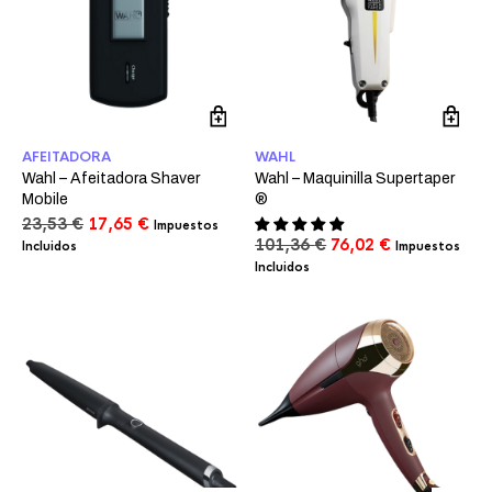
AFEITADORA
WAHL
Wahl – Afeitadora Shaver
Wahl – Maquinilla Supertaper
Mobile
®
El
El
23,53
€
17,65
€
Impuestos
precio
precio
El
El
101,36
€
76,02
€
Incluidos
Impuestos
original
actual
precio
precio
Incluidos
era:
es:
original
actual
23,53 €.
17,65 €.
era:
es:
101,36 €.
76,02 €.