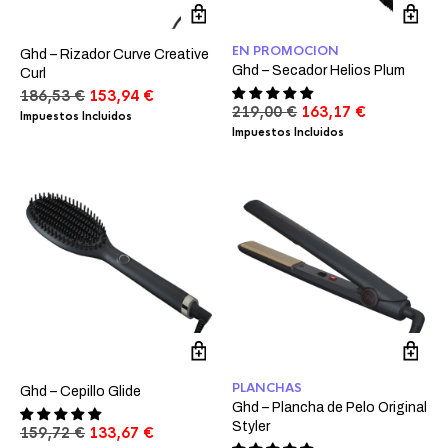
EN PROMOCION
Ghd – Rizador Curve Creative
Ghd – Secador Helios Plum
Curl
El
El
186,53
€
153,94
€
El
El
219,00
€
163,17
€
precio
precio
Impuestos Incluidos
precio
precio
original
actual
Impuestos Incluidos
original
actual
era:
es:
era:
es:
186,53 €.
153,94 €.
219,00 €.
163,17 €.
PLANCHAS
Ghd – Cepillo Glide
Ghd – Plancha de Pelo Original
Styler
El
El
159,72
€
133,67
€