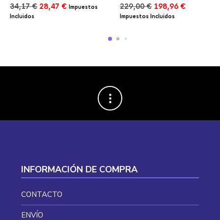
El
El
El
El
34,17
€
28,47
€
229,00
€
198,96
€
Impuestos
precio
precio
precio
precio
Incluidos
Impuestos Incluidos
original
actual
original
actual
era:
es:
era:
es:
34,17 €.
28,47 €.
229,00 €.
198,96 €.
INFORMACIÓN DE COMPRA
CONTACTO
ENVÍO