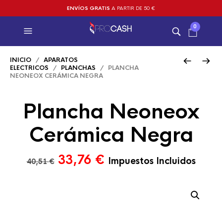
ENVÍOS GRATIS
A PARTIR DE 50 €
0
INICIO
/
APARATOS
ELECTRICOS
/
PLANCHAS
/ PLANCHA
NEONEOX CERÁMICA NEGRA
Plancha Neoneox
Cerámica Negra
El
El
33,76
€
Impuestos Incluidos
40,51
€
precio
precio
original
actual
era:
es:
40,51 €.
33,76 €.