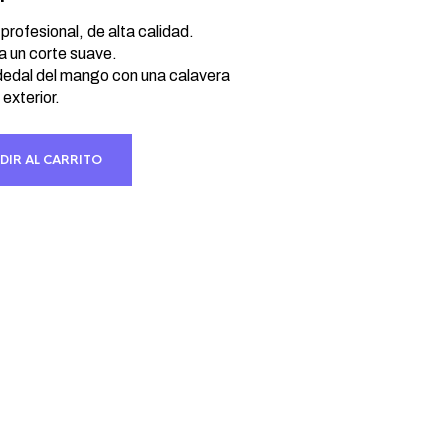
ecio
tual
 profesional, de alta calidad.
a un corte suave.
:
dedal del mango con una calavera
0,40 €.
 exterior.
DIR AL CARRITO