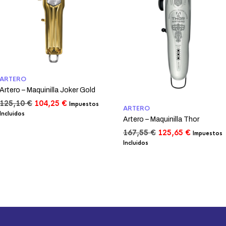
ARTERO
Artero – Maquinilla Joker Gold
El
El
125,10
€
104,25
€
Impuestos
ARTERO
precio
precio
Incluidos
Artero – Maquinilla Thor
original
actual
era:
es:
El
El
167,55
€
125,65
€
Impuestos
125,10 €.
104,25 €.
precio
precio
Incluidos
original
actual
era:
es:
167,55 €.
125,65 €.