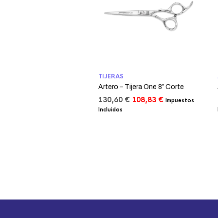
TIJERAS
Artero – Tijera One 8″ Corte
El
El
130,60
€
108,83
€
Impuestos
precio
precio
Incluidos
original
actual
era:
es:
130,60 €.
108,83 €.