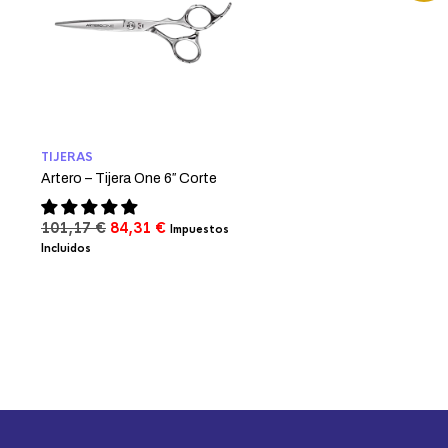
TIJERAS
Artero – Tijera One 6″ Corte
El
El
101,17
€
84,31
€
Impuestos
precio
precio
Incluidos
original
actual
era:
es:
101,17 €.
84,31 €.