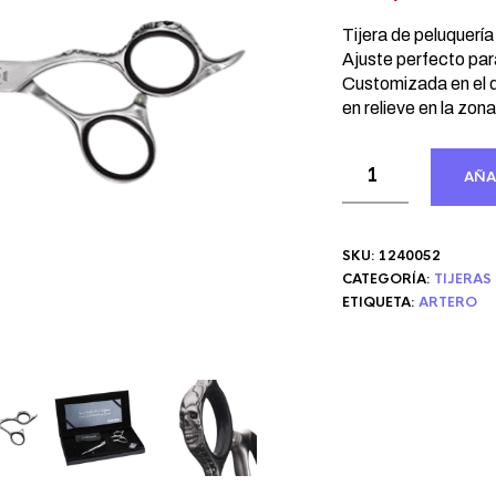
precio
pr
original
ac
Tijera de peluquería
era:
Ajuste perfecto par
es
Customizada en el 
216,48 €.
18
en relieve en la zona
AÑA
SKU:
1240052
CATEGORÍA:
TIJERAS
ETIQUETA:
ARTERO