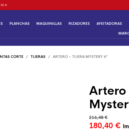
 50 €
ES
PLANCHAS
MAQUINILLAS
RIZADORES
AFEITADORAS
MAR
NTAS CORTE
/
TIJERAS
/ ARTERO – TIJERA MYSTERY 6″
Artero 
Myster
216,48
€
El
El
180,40
€
Im