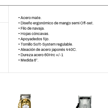
• Acero mate.
• Diseño ergonómico de mango semi Off-set.
• Filo de navaja.
• Hojas cóncavas.
• Apoyadedos fijo.
• Tornillo Soft-System regulable.
• Aleación de acero japonés 440C.
• Dureza acero 60Hrc +/-1
• Medida 6″.