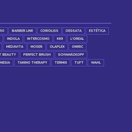
RO
BARBER LINE
CORIOLISS
DESSATA
ESTÉTICA
INDOLA
INTERCOSMO
K89
L'OREAL
MEDAVITA
MOSER
OLAPLEX
ONIRIC
T BEAUTY
PERFECT BRUSH
SCHWARZKOPF
INESIA
TANINO THERAPY
TERMIX
TUFT
WAHL