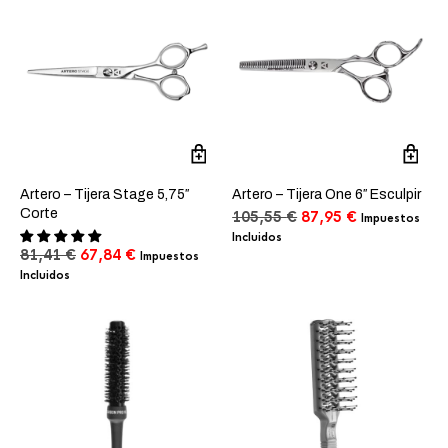
Artero – Tijera Stage 5,75″
Artero – Tijera One 6″ Esculpir
Corte
El
El
105,55
€
87,95
€
Impuestos
precio
precio
Incluidos
El
El
original
actual
81,41
€
67,84
€
Impuestos
precio
precio
era:
es:
Incluidos
original
actual
105,55 €.
87,95 €.
era:
es:
81,41 €.
67,84 €.