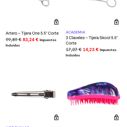
ACADEMIA
Artero – Tijera One 5.5″ Corte
3 Claveles – Tijera Skool 5.5″
El
El
99,89
€
83,24
€
Impuestos
Corte
precio
precio
Incluidos
El
El
17,07
€
14,23
€
original
actual
Impuestos
precio
precio
era:
es:
Incluidos
original
actual
99,89 €.
83,24 €.
era:
es:
17,07 €.
14,23 €.