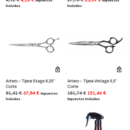
4,92
€
4,10
€
27,70
€
23,09
€
Impuestos
Impuestos
precio
precio
precio
precio
Incluidos
Incluidos
original
actual
original
actual
era:
es:
era:
es:
4,92 €.
4,10 €.
27,70 €.
23,09 €.
Artero – Tijera Stage 6,25″
Artero – Tijera Vintage 5,5″
Corte
Corte
El
El
El
El
81,41
€
67,84
€
181,74
€
151,46
€
Impuestos
precio
precio
precio
precio
Incluidos
Impuestos Incluidos
original
actual
original
actual
era:
es:
era:
es:
81,41 €.
67,84 €.
181,74 €.
151,46 €.