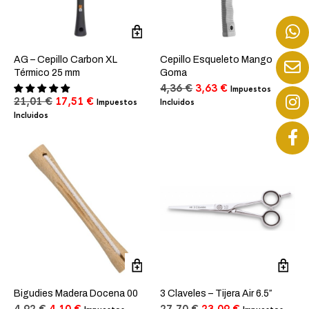
AG – Cepillo Carbon XL
Cepillo Esqueleto Mango
Térmico 25 mm
Goma
El
El
4,36
€
3,63
€
Impuestos
El
El
precio
precio
21,01
€
17,51
€
Impuestos
Incluidos
precio
precio
original
actual
Incluidos
original
actual
era:
es:
era:
es:
4,36 €.
3,63 €.
21,01 €.
17,51 €.
Bigudies Madera Docena 00
3 Claveles – Tijera Air 6.5″
El
El
El
El