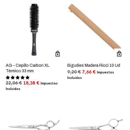
era:
es:
1,77 €.
0,98 €.
101,17 €.
84,31 €.
AG – Cepillo Carbon XL
Bigudies Madera Ricci 10 Ud
Térmico 33 mm
El
El
9,20
€
7,66
€
Impuestos
precio
precio
Incluidos
El
El
original
actual
22,06
€
18,38
€
Impuestos
precio
precio
era:
es:
Incluidos
original
actual
9,20 €.
7,66 €.
era:
es:
22,06 €.
18,38 €.