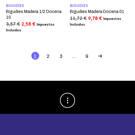
BIGUDIES
BIGUDIES
Bigudies Madera 1/2 Docena
Bigudies Madera Docena 01
10
El
El
11,72
€
9,78
€
Impuestos
El
El
precio
precio
3,57
€
2,58
€
Impuestos
Incluidos
precio
precio
original
actual
Incluidos
original
actual
era:
es:
era:
es:
11,72 €.
9,78 €.
3,57 €.
2,58 €.
1
2
3
…
9