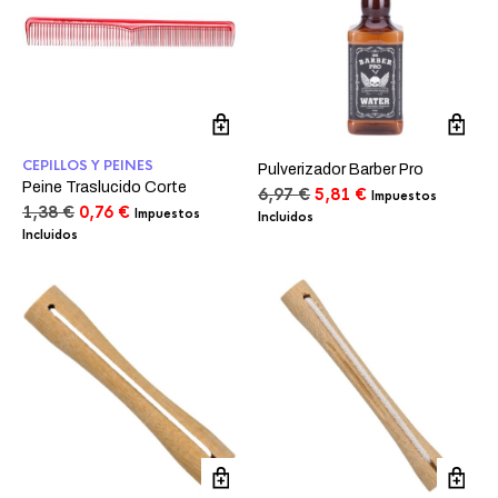
CEPILLOS Y PEINES
Pulverizador Barber Pro
Peine Traslucido Corte
El
El
6,97
€
5,81
€
Impuestos
El
El
1,38
€
0,76
€
precio
precio
Impuestos
Incluidos
precio
precio
original
actual
Incluidos
original
actual
era:
es:
era:
es:
6,97 €.
5,81 €.
1,38 €.
0,76 €.