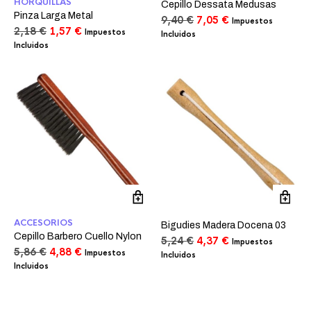
HORQUILLAS
Cepillo Dessata Medusas
Pinza Larga Metal
El
El
9,40
€
7,05
€
Impuestos
El
El
2,18
€
1,57
€
precio
precio
Impuestos
Incluidos
precio
precio
original
actual
Incluidos
original
actual
era:
es:
era:
es:
9,40 €.
7,05 €.
2,18 €.
1,57 €.
ACCESORIOS
Bigudies Madera Docena 03
Cepillo Barbero Cuello Nylon
El
El
5,24
€
4,37
€
Impuestos
El
El
5,86
€
4,88
€
precio
precio
Impuestos
Incluidos
precio
precio
original
actual
Incluidos
original
actual
era:
es:
era:
es:
5,24 €.
4,37 €.
5,86 €.
4,88 €.