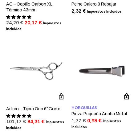
AG – Cepillo Carbon XL
Peine Calero 0 Rebajar
Térmico 43mm
2,32
€
Impuestos Incluidos
El
El
24,20
€
20,17
€
Impuestos
precio
precio
Incluidos
original
actual
era:
es:
24,20 €.
20,17 €.
HORQUILLAS
Artero – Tijera One 6″ Corte
Pinza Pequeña Ancha Metal
El
El
1,77
€
0,98
€
El
El
101,17
€
84,31
€
Impuestos
Impuestos
precio
precio
precio
precio
Incluidos
Incluidos
original
actual
original
actual
era:
es: