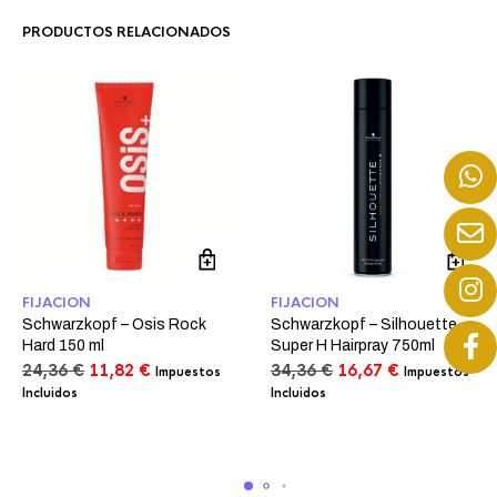
PRODUCTOS RELACIONADOS
FIJACION
FIJACION
Schwarzkopf – Osis Rock
Schwarzkopf – Silhouette
Hard 150 ml
Super H Hairpray 750ml
El
El
El
El
24,36
€
11,82
€
34,36
€
16,67
€
Impuestos
Impuestos
precio
precio
precio
precio
Incluidos
Incluidos
original
actual
original
actual
era:
es:
era:
es:
24,36 €.
11,82 €.
34,36 €.
16,67 €.