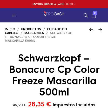
ENVÍOS GRATIS
A PARTIR DE 50 €
0
INICIO
/
PRODUCTOS
/
CUIDADO DEL
CABELLO
/
MASCARILLA
/ SCHWARZKOP
F – BONACURE CP COLOR FREEZE
MASCARILLA 500ML
Schwarzkopf –
Bonacure Cp Color
Freeze Mascarilla
500ml
El
El
28,35
€
Impuestos Incluidos
45,90
€