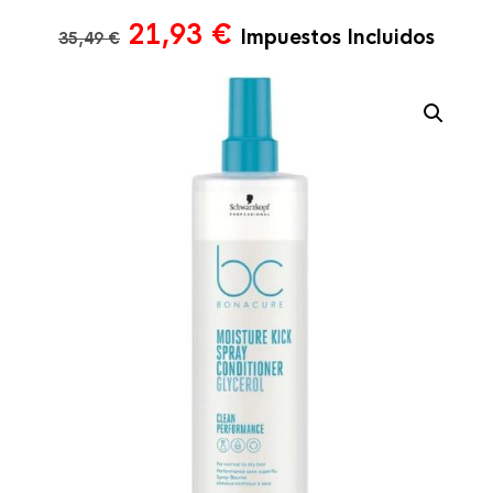
El
El
21,93
€
Impuestos Incluidos
35,49
€
precio
precio
original
actual
era:
es:
35,49 €.
21,93 €.