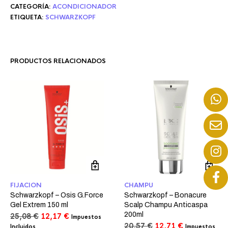
CATEGORÍA:
ACONDICIONADOR
ETIQUETA:
SCHWARZKOPF
PRODUCTOS RELACIONADOS
FIJACION
CHAMPU
Schwarzkopf – Osis G.Force
Schwarzkopf – Bonacure
Gel Extrem 150 ml
Scalp Champu Anticaspa
200ml
El
El
25,08
€
12,17
€
Impuestos
precio
precio
El
El
20,57
€
12,71
€
Incluidos
Impuestos