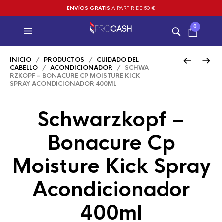
ENVÍOS GRATIS
A PARTIR DE 50 €
0
INICIO
/
PRODUCTOS
/
CUIDADO DEL
CABELLO
/
ACONDICIONADOR
/ SCHWA
RZKOPF – BONACURE CP MOISTURE KICK
SPRAY ACONDICIONADOR 400ML
Schwarzkopf –
Bonacure Cp
Moisture Kick Spray
Acondicionador
400ml