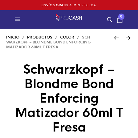
ENVÍOS GRATIS
A PARTIR DE 50 €
0
INICIO
/
PRODUCTOS
/
COLOR
/ SCH
WARZKOPF – BLONDME BOND ENFORCING
MATIZADOR 60ML T FRESA
Schwarzkopf –
Blondme Bond
Enforcing
Matizador 60ml T
Fresa