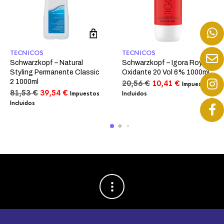
TECNICOS
TECNICOS
Schwarzkopf – Natural
Schwarzkopf – Igora Royal
Styling Permanente Classic
Oxidante 20 Vol 6% 1000ml
2 1000ml
El
El
20,56
€
10,41
€
Impuestos
El
El
precio
precio
81,53
€
39,54
€
Impuestos
Incluidos
precio
precio
original
actual
Incluidos
original
actual
era:
es:
era:
es:
20,56 €.
10,41 €.
81,53 €.
39,54 €.