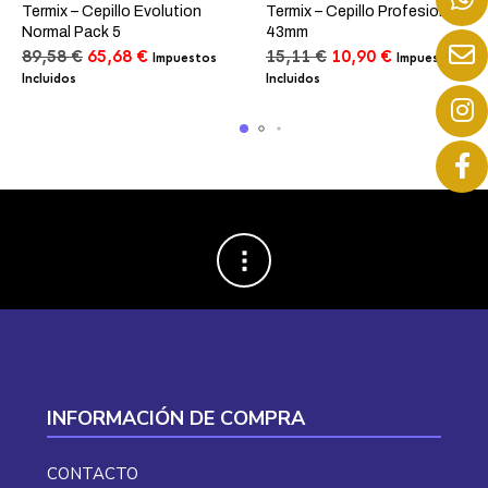
Termix – Cepillo Evolution
Termix – Cepillo Profesional
Normal Pack 5
43mm
El
El
El
El
89,58
€
65,68
€
15,11
€
10,90
€
Impuestos
Impuestos
precio
precio
precio
precio
Incluidos
Incluidos
original
actual
original
actual
era:
es:
era:
es:
89,58 €.
65,68 €.
15,11 €.
10,90 €.
INFORMACIÓN DE COMPRA
CONTACTO