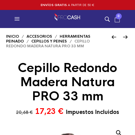
ENVÍOS GRATIS
A PARTIR DE 50 €
0
INICIO
/
ACCESORIOS
/
HERRAMIENTAS
PEINADO
/
CEPILLOS Y PEINES
/ CEPILLO
REDONDO MADERA NATURA PRO 33 MM
Cepillo Redondo
Madera Natura
PRO 33 mm
El
El
17,23
€
Impuestos Incluidos
20,68
€
precio
precio
original
actual
era:
es: