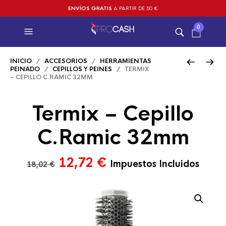
ENVÍOS GRATIS
A PARTIR DE 50 €
0
INICIO
/
ACCESORIOS
/
HERRAMIENTAS
PEINADO
/
CEPILLOS Y PEINES
/ TERMIX
– CEPILLO C.RAMIC 32MM
Termix – Cepillo
C.Ramic 32mm
El
El
12,72
€
Impuestos Incluidos
18,02
€
precio
precio
original
actual
era:
es:
18,02 €.
12,72 €.