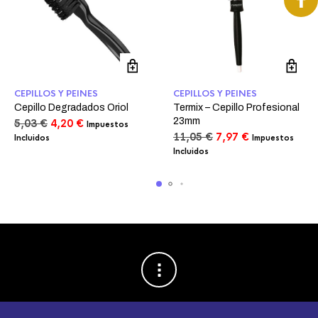
CEPILLOS Y PEINES
CEPILLOS Y PEINES
Cepillo Degradados Oriol
Termix – Cepillo Profesional
23mm
El
El
5,03
€
4,20
€
Impuestos
precio
precio
El
El
11,05
€
7,97
€
Incluidos
Impuestos
original
actual
precio
precio
Incluidos
era:
es:
original
actual
5,03 €.
4,20 €.
era:
es:
11,05 €.
7,97 €.