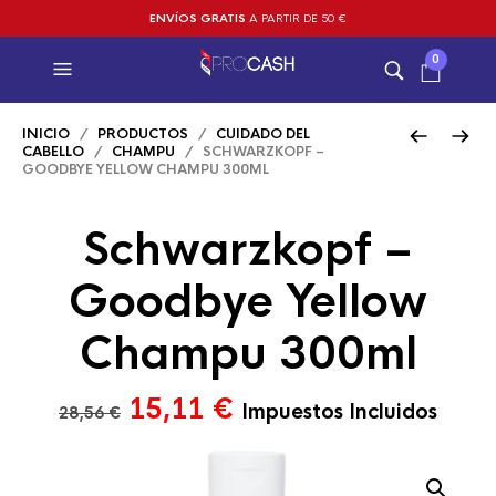
ENVÍOS GRATIS
A PARTIR DE 50 €
0
INICIO
/
PRODUCTOS
/
CUIDADO DEL
CABELLO
/
CHAMPU
/ SCHWARZKOPF –
GOODBYE YELLOW CHAMPU 300ML
Schwarzkopf –
Goodbye Yellow
Champu 300ml
El
El
15,11
€
Impuestos Incluidos
28,56
€
precio
precio
original
actual
era:
es: