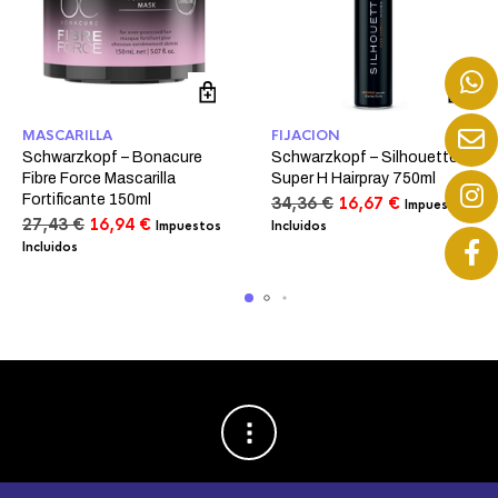
MASCARILLA
FIJACION
Schwarzkopf – Bonacure
Schwarzkopf – Silhouette
Fibre Force Mascarilla
Super H Hairpray 750ml
Fortificante 150ml
El
El
34,36
€
16,67
€
Impuestos
El
El
precio
precio
27,43
€
16,94
€
Impuestos
Incluidos
precio
precio
original
actual
Incluidos
original
actual
era:
es:
era:
es:
34,36 €.
16,67 €.
27,43 €.
16,94 €.