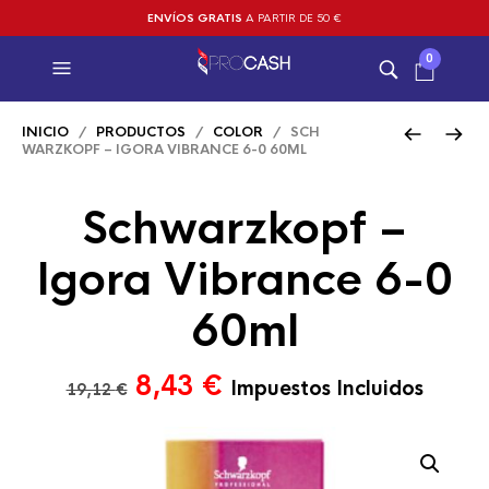
ENVÍOS GRATIS
A PARTIR DE 50 €
0
INICIO
/
PRODUCTOS
/
COLOR
/ SCH
WARZKOPF – IGORA VIBRANCE 6-0 60ML
Schwarzkopf –
Igora Vibrance 6-0
60ml
El
El
8,43
€
Impuestos Incluidos
19,12
€
precio
precio
original
actual
era:
es: