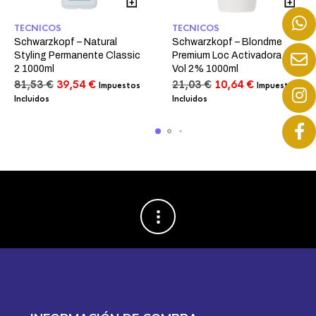
TECNICOS
TECNICOS
Schwarzkopf – Natural
Schwarzkopf – Blondme
Styling Permanente Classic
Premium Loc Activadora 7
2 1000ml
Vol 2% 1000ml
El
El
El
El
81,53
€
39,54
€
21,03
€
10,64
€
Impuestos
Impuestos
precio
precio
precio
precio
Incluidos
Incluidos
original
actual
original
actual
era:
es:
era:
es:
81,53 €.
39,54 €.
21,03 €.
10,64 €.