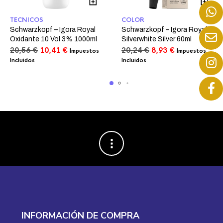
TECNICOS
COLOR
Schwarzkopf – Igora Royal
Schwarzkopf – Igora Royal
Oxidante 10 Vol 3% 1000ml
Silverwhite Silver 60ml
El
El
El
El
20,56
€
10,41
€
20,24
€
8,93
€
Impuestos
Impuestos
precio
precio
precio
precio
Incluidos
Incluidos
original
actual
original
actual
era:
es:
era:
es:
20,56 €.
10,41 €.
20,24 €.
8,93 €.
INFORMACIÓN DE COMPRA