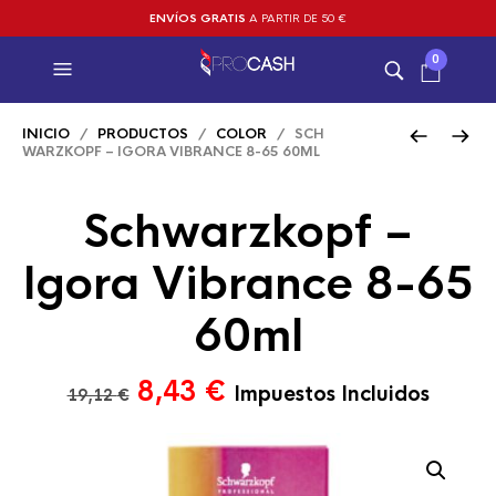
ENVÍOS GRATIS
A PARTIR DE 50 €
0
INICIO
/
PRODUCTOS
/
COLOR
/ SCH
WARZKOPF – IGORA VIBRANCE 8-65 60ML
Schwarzkopf –
Igora Vibrance 8-65
60ml
El
El
8,43
€
Impuestos Incluidos
19,12
€
precio
precio
original
actual
era:
es: