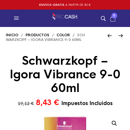
ENVÍOS GRATIS
A PARTIR DE 50 €
0
INICIO
/
PRODUCTOS
/
COLOR
/ SCH
WARZKOPF – IGORA VIBRANCE 9-0 60ML
Schwarzkopf –
Igora Vibrance 9-0
60ml
El
El
8,43
€
Impuestos Incluidos
19,12
€
precio
precio
original
actual
era:
es: