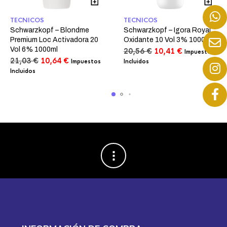
TECNICOS
TECNICOS
Schwarzkopf – Blondme
Schwarzkopf – Igora Royal
Premium Loc Activadora 20
Oxidante 10 Vol 3% 1000ml
Vol 6% 1000ml
El
El
20,56
€
10,41
€
Impuestos
El
El
precio
precio
21,03
€
10,64
€
Impuestos
Incluidos
precio
precio
original
actual
Incluidos
original
actual
era:
es:
era:
es:
20,56 €.
10,41 €.
21,03 €.
10,64 €.