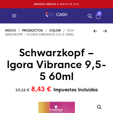
ENVÍOS GRATIS
A PARTIR DE 50 €
0
INICIO
/
PRODUCTOS
/
COLOR
/ SCH
WARZKOPF – IGORA VIBRANCE 9,5-5 60ML
Schwarzkopf –
Igora Vibrance 9,5-
5 60ml
El
El
8,43
€
Impuestos Incluidos
19,12
€
precio
precio
original
actual
era:
es: