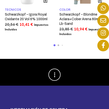
TECNICOS
COLOR
Schwarzkopf – Igora Royal
Schwarzkopf – Blondme
Oxidante 20 Vol 6% 1000ml
Aclara+Cober Arena 60ml
Lb-Sand
El
El
20,56
€
10,41
€
Impuestos
precio
precio
El
El
23,85
€
10,94
€
Incluidos
Impuestos
original
actual
precio
precio
Incluidos
era:
es:
original
actual
20,56 €.
10,41 €.
era:
es:
23,85 €.
10,94 €.