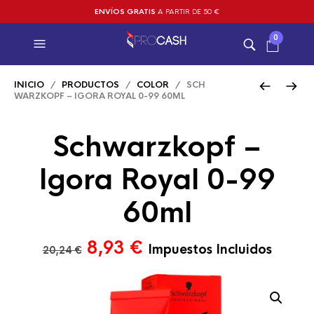
ENVÍOS GRATIS
A PARTIR DE 50 €
0
INICIO
/
PRODUCTOS
/
COLOR
/ SCH
WARZKOPF – IGORA ROYAL 0-99 60ML
Schwarzkopf –
Igora Royal 0-99
60ml
El
El
8,93
€
Impuestos Incluidos
20,24
€
precio
precio
original
actual
era:
es: