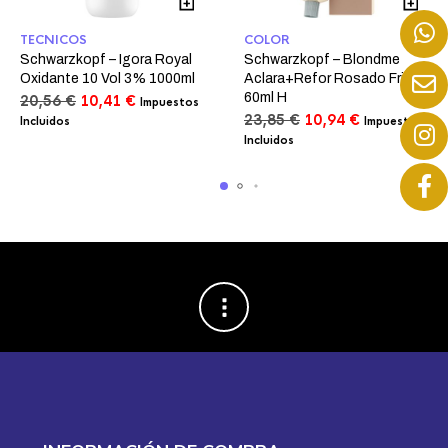
TECNICOS
COLOR
Schwarzkopf – Igora Royal
Schwarzkopf – Blondme
Oxidante 10 Vol 3% 1000ml
Aclara+Refor Rosado Frio
60ml H
El
El
20,56
€
10,41
€
Impuestos
precio
precio
El
El
23,85
€
10,94
€
Incluidos
Impuestos
original
actual
precio
precio
Incluidos
era:
es:
original
actual
20,56 €.
10,41 €.
era:
es:
23,85 €.
10,94 €.