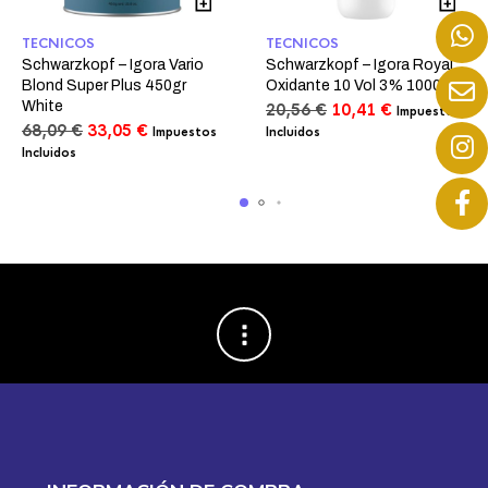
TECNICOS
TECNICOS
Schwarzkopf – Igora Vario
Schwarzkopf – Igora Royal
Blond Super Plus 450gr
Oxidante 10 Vol 3% 1000ml
White
El
El
20,56
€
10,41
€
Impuestos
El
El
precio
precio
68,09
€
33,05
€
Impuestos
Incluidos
precio
precio
original
actual
Incluidos
original
actual
era:
es:
era:
es:
20,56 €.
10,41 €.
68,09 €.
33,05 €.