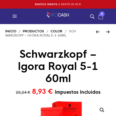
ENVÍOS GRATIS
A PARTIR DE 50 €
0
INICIO
/
PRODUCTOS
/
COLOR
/ SCH
WARZKOPF – IGORA ROYAL 5-1 60ML
Schwarzkopf –
Igora Royal 5-1
60ml
El
El
8,93
€
Impuestos Incluidos
20,24
€
precio
precio
original
actual
era:
es: