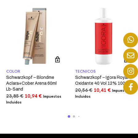
COLOR
TECNICOS
Schwarzkopf – Blondme
Schwarzkopf – Igora Royal
Aclara+Cober Arena 60ml
Oxidante 40 Vol 12% 1000ml
Lb-Sand
El
El
20,56
€
10,41
€
Impuestos
El
El
precio
precio
23,85
€
10,94
€
Impuestos
Incluidos
precio
precio
original
actual
Incluidos
original
actual
era:
es:
era:
es:
20,56 €.
10,41 €.
23,85 €.
10,94 €.