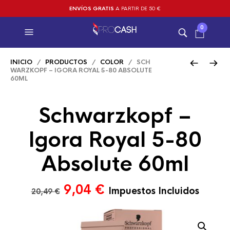
ENVÍOS GRATIS
A PARTIR DE 50 €
0
INICIO
/
PRODUCTOS
/
COLOR
/ SCH
WARZKOPF – IGORA ROYAL 5-80 ABSOLUTE
60ML
Schwarzkopf –
Igora Royal 5-80
Absolute 60ml
El
El
9,04
€
Impuestos Incluidos
20,49
€
precio
precio
original
actual
era:
es: