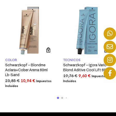
COLOR
TECNICOS
Schwarzkopf – Blondme
Schwarzkopf – Igora Vario
Aclara+Cober Arena 60ml
Blond Aditive Cool Lift 60ml
Lb-Sand
El
El
19,76
€
9,60
€
Impuestos
El
El
precio
precio
23,85
€
10,94
€
Impuestos
Incluidos
precio
precio
original
actual
Incluidos
original
actual
era:
es:
era:
es:
19,76 €.
9,60 €.
23,85 €.
10,94 €.