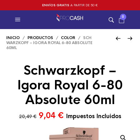
ENVÍOS GRATIS
A PARTIR DE 50 €
0
INICIO
/
PRODUCTOS
/
COLOR
/ SCH
WARZKOPF – IGORA ROYAL 6-80 ABSOLUTE
60ML
Schwarzkopf –
Igora Royal 6-80
Absolute 60ml
El
El
9,04
€
Impuestos Incluidos
20,49
€
precio
precio
original
actual
era:
es: