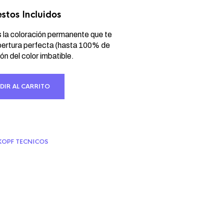
stos Incluidos
io
al
a coloración permanente que te
bertura perfecta (hasta 100% de
ón del color imbatible.
 €.
DIR AL CARRITO
OPF TECNICOS