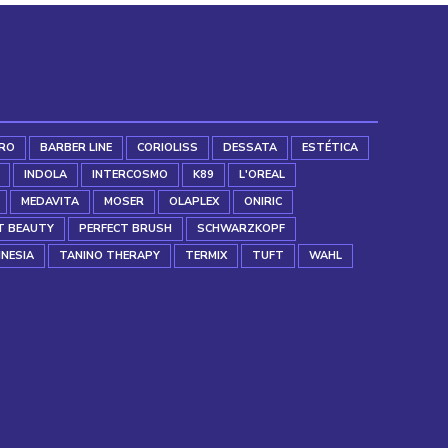
RO
BARBER LINE
CORIOLISS
DESSATA
ESTÉTICA
INDOLA
INTERCOSMO
K89
L'OREAL
MEDAVITA
MOSER
OLAPLEX
ONIRIC
T BEAUTY
PERFECT BRUSH
SCHWARZKOPF
INESIA
TANINO THERAPY
TERMIX
TUFT
WAHL