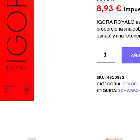
El
El
8,93
€
Impue
precio
prec
original
actu
IGORA ROYAL® es l
era:
proporciona una co
es:
canas) y una retenci
20,24 €.
8,93
AÑA
SKU:
4310852
CATEGORÍA:
COLOR
ETIQUETA:
SCHWARZK