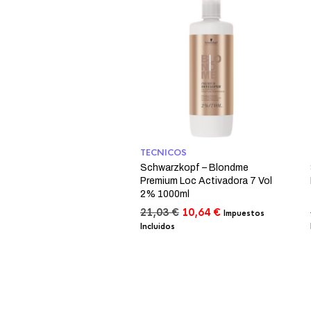
TECNICOS
Schwarzkopf – Blondme
Premium Loc Activadora 7 Vol
2% 1000ml
El
El
21,03
€
10,64
€
Impuestos
precio
precio
Incluidos
original
actual
era:
es:
21,03 €.
10,64 €.