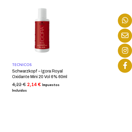
TECNICOS
Schwarzkopf – Igora Royal
Oxidante Mini 20 Vol 6% 60ml
El
El
4,22
€
2,14
€
Impuestos
precio
precio
Incluidos
original
actual
era:
es:
4,22 €.
2,14 €.