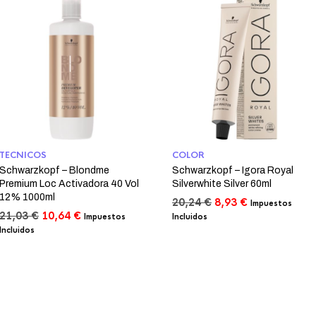
TECNICOS
COLOR
Schwarzkopf – Blondme
Schwarzkopf – Igora Royal
Premium Loc Activadora 40 Vol
Silverwhite Silver 60ml
12% 1000ml
El
El
20,24
€
8,93
€
Impuestos
El
El
precio
precio
21,03
€
10,64
€
Impuestos
Incluidos
precio
precio
original
actual
Incluidos
original
actual
era:
es:
era:
es:
20,24 €.
8,93 €.
21,03 €.
10,64 €.