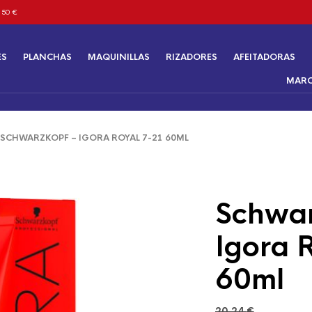
 50 €
ES
PLANCHAS
MAQUINILLAS
RIZADORES
AFEITADORAS
MAR
CHWARZKOPF – IGORA ROYAL 7-21 60ML
Schwar
Igora 
60ml
20,24
€