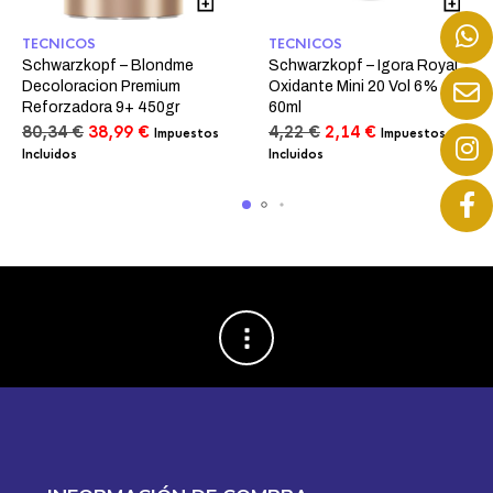
TECNICOS
TECNICOS
Schwarzkopf – Blondme
Schwarzkopf – Igora Royal
Decoloracion Premium
Oxidante Mini 20 Vol 6%
Reforzadora 9+ 450gr
60ml
El
El
El
El
80,34
€
38,99
€
4,22
€
2,14
€
Impuestos
Impuestos
precio
precio
precio
precio
Incluidos
Incluidos
original
actual
original
actual
era:
es:
era:
es:
80,34 €.
38,99 €.
4,22 €.
2,14 €.