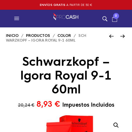
ENVÍOS GRATIS
A PARTIR DE 50 €
0
INICIO
/
PRODUCTOS
/
COLOR
/ SCH
WARZKOPF – IGORA ROYAL 9-1 60ML
Schwarzkopf –
Igora Royal 9-1
60ml
El
El
8,93
€
Impuestos Incluidos
20,24
€
precio
precio
original
actual
era:
es: