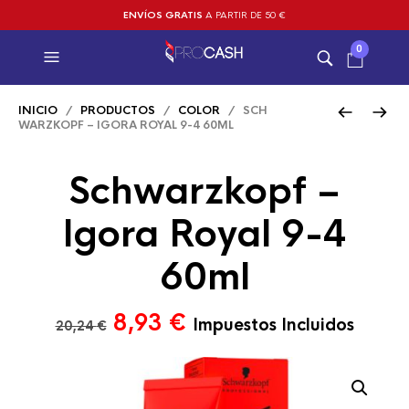
ENVÍOS GRATIS
A PARTIR DE 50 €
0
INICIO
/
PRODUCTOS
/
COLOR
/ SCH
WARZKOPF – IGORA ROYAL 9-4 60ML
Schwarzkopf –
Igora Royal 9-4
60ml
El
El
8,93
€
Impuestos Incluidos
20,24
€
precio
precio
original
actual
era:
es: