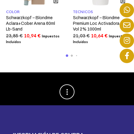
COLOR
TECNICOS
Schwarzkopf – Blondme
Schwarzkopf – Blondme
Aclara+Cober Arena 60ml
Premium Loc Activadora 7
Lb-Sand
Vol 2% 1000ml
El
El
El
El
23,85
€
10,94
€
21,03
€
10,64
€
Impuestos
Impuestos
precio
precio
precio
precio
Incluidos
Incluidos
original
actual
original
actual
era:
es:
era:
es:
23,85 €.
10,94 €.
21,03 €.
10,64 €.