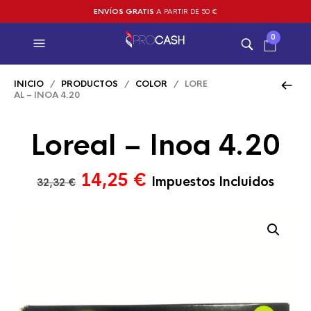
ENVÍOS GRATIS
A PARTIR DE 50 €
0
INICIO
/
PRODUCTOS
/
COLOR
/ LORE
AL – INOA 4.20
Loreal – Inoa 4.20
El
El
14,25
€
Impuestos Incluidos
32,32
€
precio
precio
original
actual
era:
es:
32,32 €.
14,25 €.