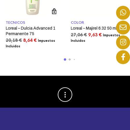
TECNICOS
COLOR
Loreal – Dulcia Advanced 1
Loreal – Majirel 6.32 50 ml
Permanente 75
El
El
27,06
€
9,63
€
Impuestos
El
El
precio
precio
20,18
€
8,64
€
Impuestos
Incluidos
precio
precio
original
actual
Incluidos
original
actual
era:
es:
era:
es:
27,06 €.
9,63 €.
20,18 €.
8,64 €.