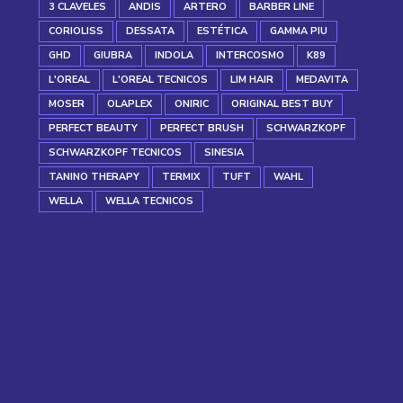
3 CLAVELES
ANDIS
ARTERO
BARBER LINE
CORIOLISS
DESSATA
ESTÉTICA
GAMMA PIU
GHD
GIUBRA
INDOLA
INTERCOSMO
K89
L'OREAL
L'OREAL TECNICOS
LIM HAIR
MEDAVITA
MOSER
OLAPLEX
ONIRIC
ORIGINAL BEST BUY
PERFECT BEAUTY
PERFECT BRUSH
SCHWARZKOPF
SCHWARZKOPF TECNICOS
SINESIA
TANINO THERAPY
TERMIX
TUFT
WAHL
WELLA
WELLA TECNICOS