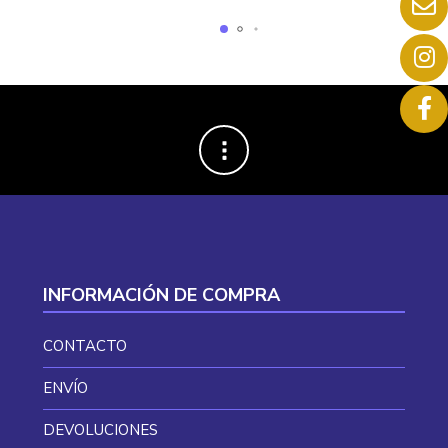
era:
es:
era:
es:
27,06 €.
9,63 €.
27,06 €.
9,63 €.
INFORMACIÓN DE COMPRA
CONTACTO
ENVÍO
DEVOLUCIONES