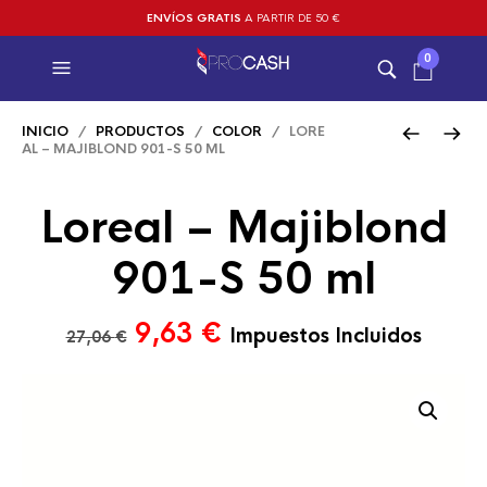
ENVÍOS GRATIS
A PARTIR DE 50 €
0
INICIO
/
PRODUCTOS
/
COLOR
/ LORE
AL – MAJIBLOND 901-S 50 ML
Loreal – Majiblond
901-S 50 ml
El
El
9,63
€
Impuestos Incluidos
27,06
€
precio
precio
original
actual
era:
es:
27,06 €.
9,63 €.