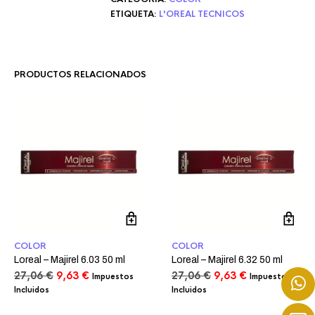
ETIQUETA:
L'OREAL TECNICOS
PRODUCTOS RELACIONADOS
COLOR
COLOR
Loreal – Majirel 6.03 50 ml
Loreal – Majirel 6.32 50 ml
El
El
El
El
27,06
€
9,63
€
27,06
€
9,63
€
Impuestos
Impuestos
precio
precio
precio
precio
Incluidos
Incluidos
original
actual
original
actual