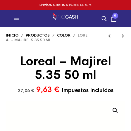
ENVÍOS GRATIS
A PARTIR DE 50 €
0
INICIO
/
PRODUCTOS
/
COLOR
/ LORE
AL – MAJIREL 5.35 50 ML
Loreal – Majirel
5.35 50 ml
El
El
9,63
€
Impuestos Incluidos
27,06
€
precio
precio
original
actual
era:
es:
27,06 €.
9,63 €.