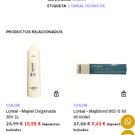
ETIQUETA:
L'OREAL TECNICOS
PRODUCTOS RELACIONADOS
COLOR
COLOR
Loreal – Majirel Oxigenada
Loreal – Majiblond 902-S 50
30V 1L
ml Violet
El
El
El
El
23,99
€
10,58
€
27,06
€
9,63
€
Impuestos
Impuestos
precio
precio
precio
precio
Incluidos
Incluidos