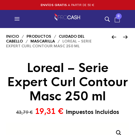
ENVÍOS GRATIS
A PARTIR DE 50 €
0
INICIO
/
PRODUCTOS
/
CUIDADO DEL
CABELLO
/
MASCARILLA
/ LOREAL – SERIE
EXPERT CURL CONTOUR MASC 250 ML
Loreal – Serie
Expert Curl Contour
Masc 250 ml
El
El
19,31
€
Impuestos Incluidos
43,79
€
precio
precio
original
actual
era:
es: