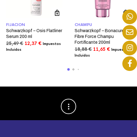
FIJACION
CHAMPU
Schwarzkopf – Osis Flatliner
Schwarzkopf – Bonacure
Serum 200 ml
Fibre Force Champu
Fortificante 200ml
El
El
25,49
€
12,37
€
Impuestos
precio
precio
El
El
18,88
€
11,65
€
Incluidos
Impuestos
original
actual
precio
precio
Incluidos
era:
es:
original
actual
25,49 €.
12,37 €.
era:
es:
18,88 €.
11,65 €.