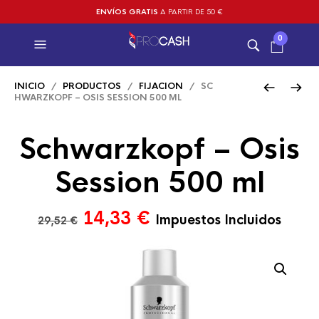
ENVÍOS GRATIS
A PARTIR DE 50 €
0
INICIO
/
PRODUCTOS
/
FIJACION
/ SC
HWARZKOPF – OSIS SESSION 500 ML
Schwarzkopf – Osis
Session 500 ml
El
El
14,33
€
Impuestos Incluidos
29,52
€
precio
precio
original
actual
era:
es:
29,52 €.
14,33 €.