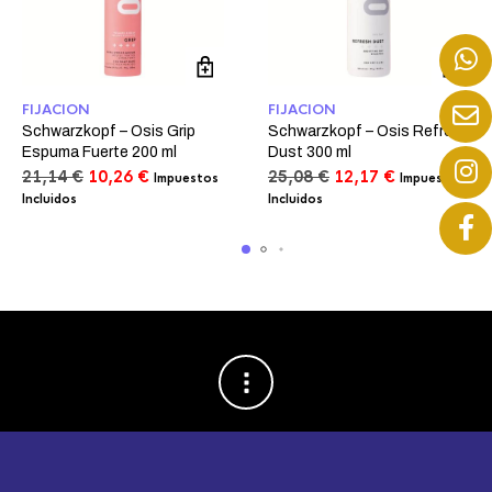
FIJACION
FIJACION
Schwarzkopf – Osis Grip
Schwarzkopf – Osis Refresh
Espuma Fuerte 200 ml
Dust 300 ml
El
El
El
El
21,14
€
10,26
€
25,08
€
12,17
€
Impuestos
Impuestos
precio
precio
precio
precio
Incluidos
Incluidos
original
actual
original
actual
era:
es:
era:
es:
21,14 €.
10,26 €.
25,08 €.
12,17 €.