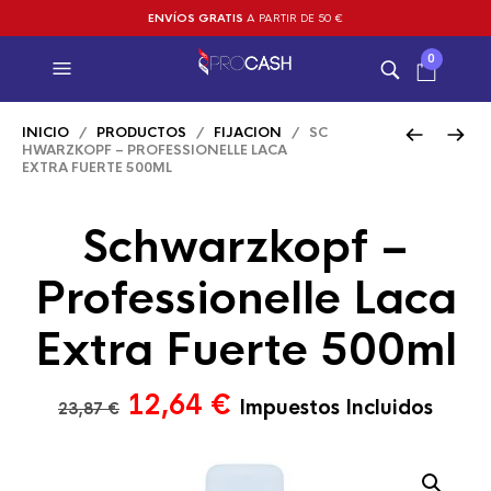
ENVÍOS GRATIS
A PARTIR DE 50 €
0
INICIO
/
PRODUCTOS
/
FIJACION
/ SC
HWARZKOPF – PROFESSIONELLE LACA
EXTRA FUERTE 500ML
Schwarzkopf –
Professionelle Laca
Extra Fuerte 500ml
El
El
12,64
€
Impuestos Incluidos
23,87
€
precio
precio
original
actual
era:
es: