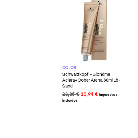
COLOR
Schwarzkopf – Blondme
Aclara+Cober Arena 60ml Lb-
Sand
El
El
23,85
€
10,94
€
Impuestos
precio
precio
Incluidos
original
actual
era:
es:
23,85 €.
10,94 €.