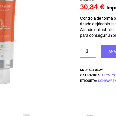
El
El
30,84
€
Impu
precio
pre
original
act
Controla de forma p
era:
rizado dejándolo liso
es:
Alisado del cabello
63,56 €.
30,
para conseguir un bri
AÑA
SKU:
4310529
CATEGORÍA:
TECNIC
ETIQUETA:
SCHWARZK