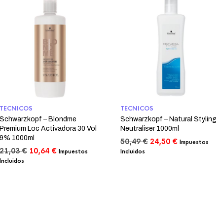
TECNICOS
TECNICOS
Schwarzkopf – Blondme
Schwarzkopf – Natural Styling
Premium Loc Activadora 30 Vol
Neutraliser 1000ml
9% 1000ml
El
El
50,49
€
24,50
€
Impuestos
El
El
precio
precio
21,03
€
10,64
€
Impuestos
Incluidos
precio
precio
original
actual
Incluidos
original
actual
era:
es:
era:
es:
50,49 €.
24,50 €.
21,03 €.
10,64 €.