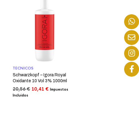
TECNICOS
Schwarzkopf – Igora Royal
Oxidante 10 Vol 3% 1000ml
El
El
20,56
€
10,41
€
Impuestos
precio
precio
Incluidos
original
actual
era:
es:
20,56 €.
10,41 €.