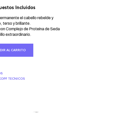
estos Incluidos
cio
ual
ermanente el cabello rebelde y
, terso y brillante.
 con Complejo de Proteína de Seda
84 €.
llo extraordinario.
DIR AL CARRITO
OS
OPF TECNICOS