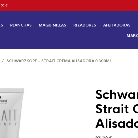
 50 €
ES
PLANCHAS
MAQUINILLAS
RIZADORES
AFEITADORAS
MAR
/ SCHWARZKOPF – STRAIT CREMA ALISADORA 0 300ML
Schwar
Strait
Alisad
63,56
€