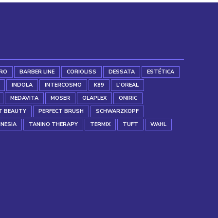
RO
BARBER LINE
CORIOLISS
DESSATA
ESTÉTICA
INDOLA
INTERCOSMO
K89
L'OREAL
MEDAVITA
MOSER
OLAPLEX
ONIRIC
T BEAUTY
PERFECT BRUSH
SCHWARZKOPF
INESIA
TANINO THERAPY
TERMIX
TUFT
WAHL