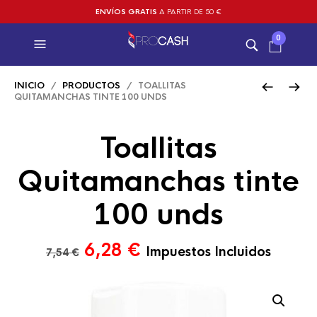
ENVÍOS GRATIS
A PARTIR DE 50 €
0
INICIO
/
PRODUCTOS
/ TOALLITAS
QUITAMANCHAS TINTE 100 UNDS
Toallitas
Quitamanchas tinte
100 unds
El
El
6,28
€
Impuestos Incluidos
7,54
€
precio
precio
original
actual
era:
es: