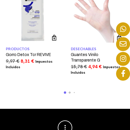
PRODUCTOS
DESECHABLES
Gorro Detox Tcr REVIVE
Guantes Vinilo
Transparente G
El
El
9,97
€
8,31
€
Impuestos
precio
precio
El
El
15,78
€
4,94
€
Incluidos
Impuestos
original
actual
precio
precio
Incluidos
era:
es:
original
actual
9,97 €.
8,31 €.
era:
es:
15,78 €.
4,94 €.