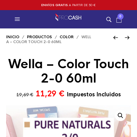
ENVÍOS GRATIS
A PARTIR DE 50 €
0
INICIO
/
PRODUCTOS
/
COLOR
/ WELL
A – COLOR TOUCH 2-0 60ML
Wella – Color Touch
2-0 60ml
El
El
11,29
€
Impuestos Incluidos
19,69
€
precio
precio
original
actual
era:
es:
19,69 €.
11,29 €.