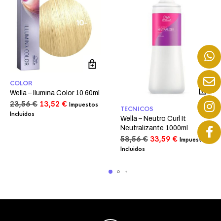
COLOR
Wella – Ilumina Color 10 60ml
El
El
23,56
€
13,52
€
Impuestos
TECNICOS
precio
precio
Incluidos
Wella – Neutro Curl It
original
actual
Neutralizante 1000ml
era:
es:
El
El
58,56
€
33,59
€
Impuestos
23,56 €.
13,52 €.
precio
precio
Incluidos
original
actual
era:
es:
58,56 €.
33,59 €.