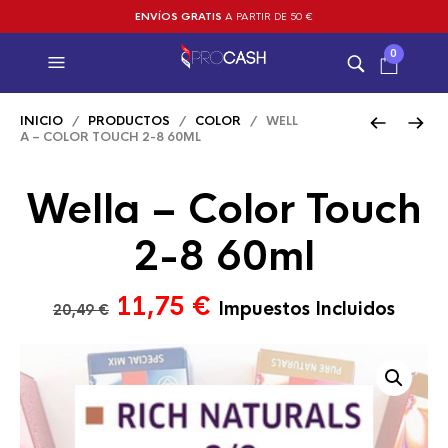
ENVÍOS GRATIS
A PARTIR DE 50 €
0
INICIO
/
PRODUCTOS
/
COLOR
/ WELL
A – COLOR TOUCH 2-8 60ML
Wella – Color Touch
2-8 60ml
El
El
11,75
€
Impuestos Incluidos
20,49
€
precio
precio
original
actual
era:
es:
20,49 €.
11,75 €.