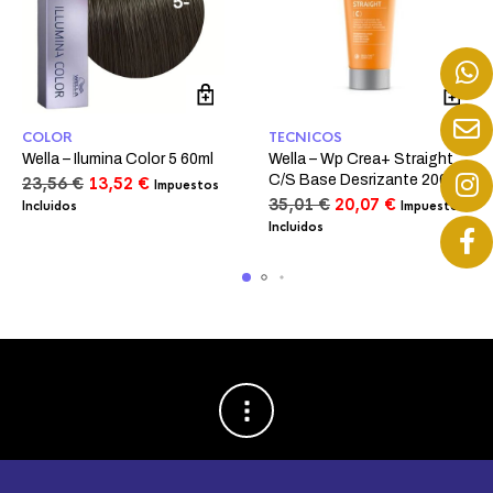
COLOR
TECNICOS
Wella – Ilumina Color 5 60ml
Wella – Wp Crea+ Straight
C/S Base Desrizante 200ml
El
El
23,56
€
13,52
€
Impuestos
precio
precio
El
El
35,01
€
20,07
€
Incluidos
Impuestos
original
actual
precio
precio
Incluidos
era:
es:
original
actual
23,56 €.
13,52 €.
era:
es:
35,01 €.
20,07 €.