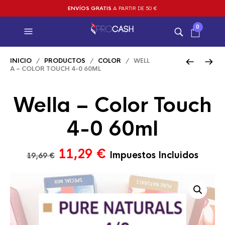
ENVÍOS GRATIS
A PARTIR DE 50 €
0
INICIO
/
PRODUCTOS
/
COLOR
/ WELL
A – COLOR TOUCH 4-0 60ML
Wella – Color Touch
4-0 60ml
El
El
11,29
€
Impuestos Incluidos
19,69
€
precio
precio
original
actual
era:
es:
19,69 €.
11,29 €.