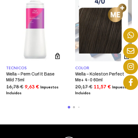
TECNICOS
COLOR
Wella – Perm Curl It Base
Wella – Koleston Perfect
Mild 75ml
Me+ 4-0 60ml
El
El
El
El
16,78
€
9,63
€
20,17
€
11,57
€
Impuestos
Impuestos
precio
precio
precio
precio
Incluidos
Incluidos
original
actual
original
actual
era:
es:
era:
es:
16,78 €.
9,63 €.
20,17 €.
11,57 €.