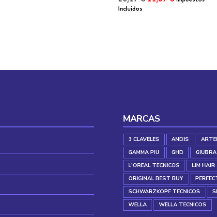
17,27 €.
9,90 €.
precio
precio
Incluidos
original
actual
era:
es:
20,17 €.
11,57 €.
MARCAS
3 CLAVELES
ANDIS
ARTE
GAMMA PIU
GHD
GIUBRA
L'OREAL TECNICOS
LIM HAIR
ORIGINAL BEST BUY
PERFEC
SCHWARZKOPF TECNICOS
S
WELLA
WELLA TECNICOS