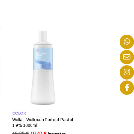
COLOR
Wella – Welloxon Perfect Pastel
1.9% 1000ml
El
El
18,25
€
10,47
€
Impuestos