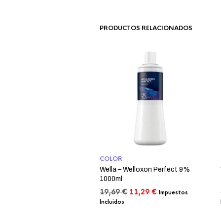
PRODUCTOS RELACIONADOS
COLOR
Wella – Welloxon Perfect 9%
1000ml
El
El
19,69
€
11,29
€
Impuestos
precio
precio
Incluidos
original
actual
era:
es: