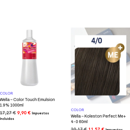
COLOR
Wella – Color Touch Emulsion
1.9% 1000ml
COLOR
El
El
17,27
€
9,90
€
Impuestos
Wella – Koleston Perfect Me+
precio
precio
Incluidos
4-0 60ml
original
actual
era:
es:
El
El
20,17
€
11,57
€
Impuestos