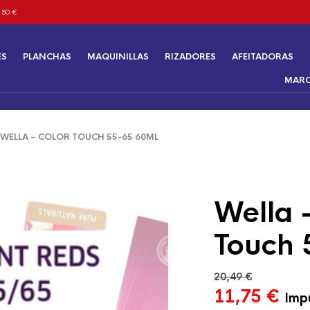
 50 €
ES
PLANCHAS
MAQUINILLAS
RIZADORES
AFEITADORAS
MAR
ELLA – COLOR TOUCH 55-65 60ML
Wella 
Touch 
20,49
€
El
El
11,75
€
Impu