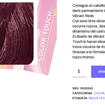
precio
pre
original
act
Consigue un cabello 
era:
demi-permantente W
es:
Vibrant Reds.
20,49 €.
11,
Con este tinte obte
oscuros rojizos, des
dinamismo del casta
El diseño de Vibrant
Touch lo hacen idea
tonos oscuros de Ko
Gracias a la fórmula
rojizo intenso.
AÑA
SKU:
3500261
CATEGORÍAS:
COLOR
ETIQUETA:
WELLA TE