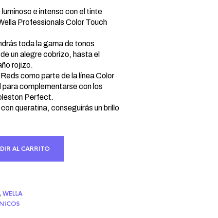
cio
ual
luminoso e intenso con el tinte
ella Professionals Color Touch
75 €.
ndrás toda la gama de tonos
de un alegre cobrizo, hasta el
ño rojizo.
 Reds como parte de la línea Color
l para complementarse con los
leston Perfect.
 con queratina, conseguirás un brillo
DIR AL CARRITO
,
WELLA
CNICOS