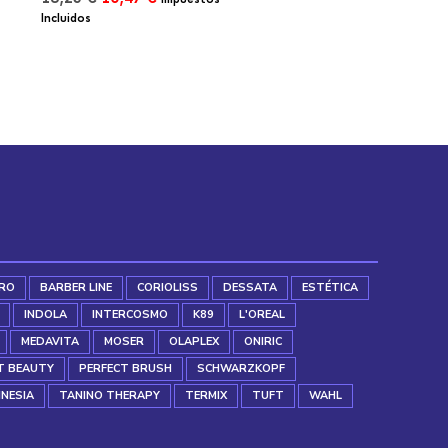
precio
precio
Incluidos
original
actual
era:
es:
18,25 €.
10,47 €.
RO
BARBER LINE
CORIOLISS
DESSATA
ESTÉTICA
INDOLA
INTERCOSMO
K89
L'OREAL
MEDAVITA
MOSER
OLAPLEX
ONIRIC
T BEAUTY
PERFECT BRUSH
SCHWARZKOPF
INESIA
TANINO THERAPY
TERMIX
TUFT
WAHL