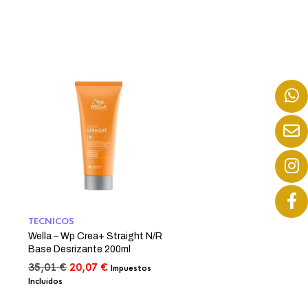
TECNICOS
Wella – Wp Crea+ Straight N/R
Base Desrizante 200ml
El
El
35,01
€
20,07
€
Impuestos
precio
precio
Incluidos
original
actual
era:
es: