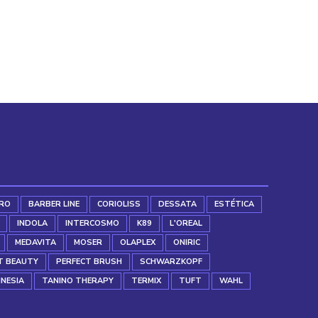
35,01 €.
20,07 €.
RO
BARBER LINE
CORIOLISS
DESSATA
ESTÉTICA
INDOLA
INTERCOSMO
K89
L'OREAL
MEDAVITA
MOSER
OLAPLEX
ONIRIC
T BEAUTY
PERFECT BRUSH
SCHWARZKOPF
INESIA
TANINO THERAPY
TERMIX
TUFT
WAHL