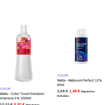
COLOR
Wella – Welloxon Perfect 12%
60ml
COLOR
El
El
2,58
€
1,48
€
Impuestos
Wella – Color Touch Emulsion
precio
precio
Incluidos
Intensiva 4% 1000ml
original
actual
era:
es:
El
El
17,27
€
9,90
€
Impuestos