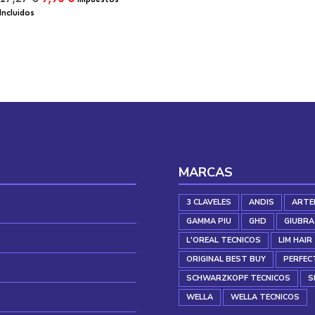
2,58 €.
1,48 €.
precio
precio
Incluidos
original
actual
era:
es:
17,27 €.
9,90 €.
MARCAS
3 CLAVELES
ANDIS
ARTE
GAMMA PIU
GHD
GIUBRA
L'OREAL TECNICOS
LIM HAIR
ORIGINAL BEST BUY
PERFEC
SCHWARZKOPF TECNICOS
S
WELLA
WELLA TECNICOS