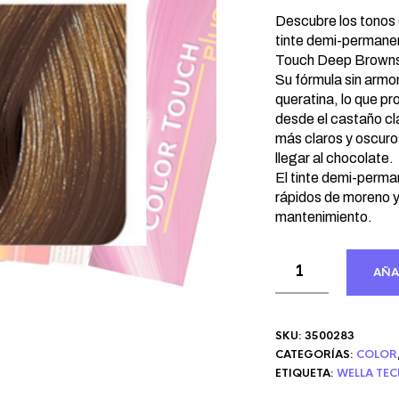
precio
pre
original
act
Descubre los tonos 
era:
tinte demi-permanen
es:
Touch Deep Browns
20,49 €.
11,
Su fórmula sin armo
queratina, lo que pr
desde el castaño cl
más claros y oscuro
llegar al chocolate.
El tinte demi-perma
rápidos de moreno 
mantenimiento.
AÑA
SKU:
3500283
CATEGORÍAS:
COLOR
ETIQUETA:
WELLA TE