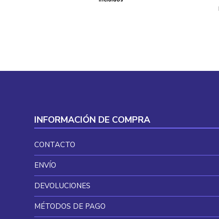
original
actual
era:
es:
20,49 €.
11,75 €.
INFORMACIÓN DE COMPRA
CONTACTO
ENVÍO
DEVOLUCIONES
MÉTODOS DE PAGO