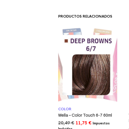
PRODUCTOS RELACIONADOS
COLOR
Wella – Color Touch 6-7 60ml
El
El
20,49
€
11,75
€
Impuestos
precio
precio
Incluidos