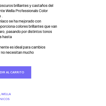
cio
ual
oscuros brillantes y castaños del
te Wella Professionals Color
 .
75 €.
níaco se ha mejorado con
oporciona colores brillantes que van
aro, pasando por distintos tonos
s hasta
nente es ideal para cambios
y no necesitan mucho
DIR AL CARRITO
,
WELLA
CNICOS