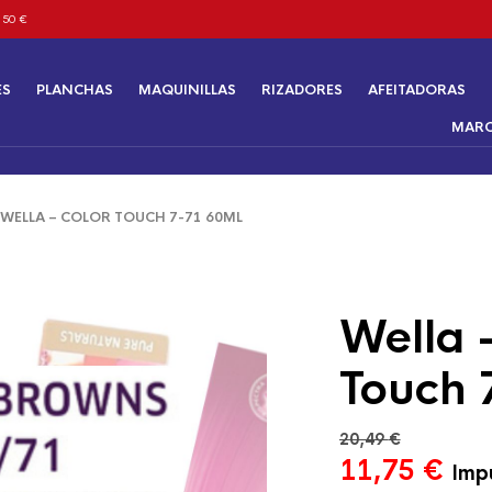
 50 €
ES
PLANCHAS
MAQUINILLAS
RIZADORES
AFEITADORAS
MAR
ELLA – COLOR TOUCH 7-71 60ML
Wella 
Touch 
20,49
€
El
El
11,75
€
Impu