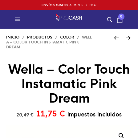
ENVÍOS GRATIS
A PARTIR DE 50 €
0
INICIO
/
PRODUCTOS
/
COLOR
/ WELL
A – COLOR TOUCH INSTAMATIC PINK
DREAM
Wella – Color Touch
Instamatic Pink
Dream
El
El
11,75
€
Impuestos Incluidos
20,49
€
precio
precio
original
actual
era:
es: