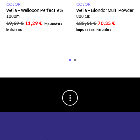
COLOR
COLOR
Wella – Welloxon Perfect 9%
Wella – Blondor Multi Powder
1000ml
800 Gr.
El
El
El
El
19,69
€
11,29
€
122,61
€
70,33
€
Impuestos
precio
precio
precio
precio
Incluidos
Impuestos Incluidos
original
actual
original
actual
era:
es:
era:
es:
19,69 €.
11,29 €.
122,61 €.
70,33 €.