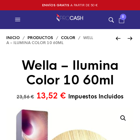
ENVÍOS GRATIS
A PARTIR DE 50 €
0
INICIO
/
PRODUCTOS
/
COLOR
/ WELL
A – ILUMINA COLOR 10 60ML
Wella – Ilumina
Color 10 60ml
El
El
13,52
€
Impuestos Incluidos
23,56
€
precio
precio
original
actual
era:
es:
23,56 €.
13,52 €.