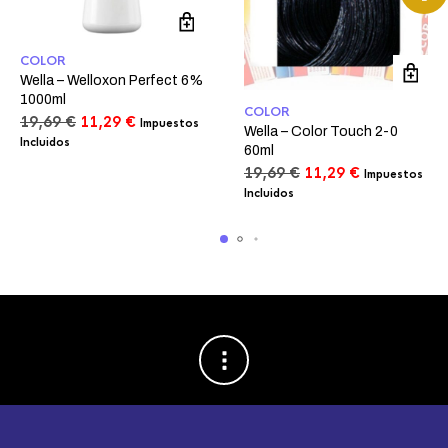
COLOR
Wella – Welloxon Perfect 6%
1000ml
COLOR
El
El
19,69
€
11,29
€
Impuestos
Wella – Color Touch 2-0
precio
precio
Incluidos
60ml
original
actual
El
El
19,69
€
11,29
€
Impuestos
era:
es:
precio
precio
Incluidos
19,69 €.
11,29 €.
original
actual
era:
es:
19,69 €.
11,29 €.