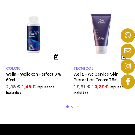
COLOR
TECNICOS
Wella – Welloxon Perfect 6%
Wella – Wc Service Skin
60ml
Protection Cream 75ml
El
El
El
El
2,58
€
1,48
€
17,91
€
10,27
€
Impuestos
Impuestos
precio
precio
precio
precio
Incluidos
Incluidos
original
actual
original
actual
era:
es:
era:
es:
2,58 €.
1,48 €.
17,91 €.
10,27 €.