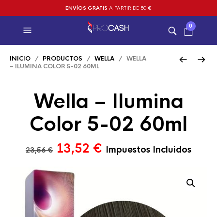
ENVÍOS GRATIS
A PARTIR DE 50 €
0
INICIO
/
PRODUCTOS
/
WELLA
/ WELLA
– ILUMINA COLOR 5-02 60ML
Wella – Ilumina
Color 5-02 60ml
El
El
13,52
€
Impuestos Incluidos
23,56
€
precio
precio
original
actual
era:
es:
23,56 €.
13,52 €.