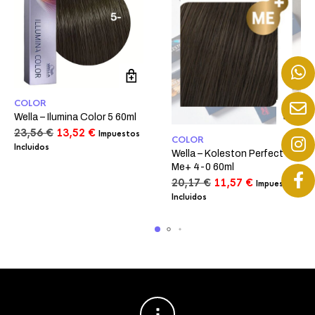
COLOR
Wella – Ilumina Color 5 60ml
El
El
23,56
€
13,52
€
Impuestos
COLOR
precio
precio
Incluidos
Wella – Koleston Perfect
original
actual
Me+ 4-0 60ml
era:
es:
El
El
20,17
€
11,57
€
Impuestos
23,56 €.
13,52 €.
precio
precio
Incluidos
original
actual
era:
es:
20,17 €.
11,57 €.