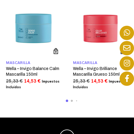
MASCARILLA
MASCARILLA
Wella – Invigo Balance Calm
Wella – Invigo Brilliance
Mascarilla 150ml
Mascarilla Grueso 150ml
El
El
El
El
25,33
€
14,53
€
25,33
€
14,53
€
Impuestos
Impuestos
precio
precio
precio
precio
Incluidos
Incluidos
original
actual
original
actual
era:
es:
era:
es:
25,33 €.
14,53 €.
25,33 €.
14,53 €.