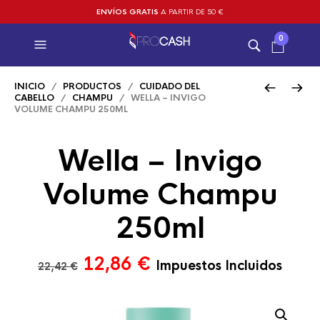
ENVÍOS GRATIS
A PARTIR DE 50 €
0
INICIO
/
PRODUCTOS
/
CUIDADO DEL
CABELLO
/
CHAMPU
/ WELLA – INVIGO
VOLUME CHAMPU 250ML
Wella – Invigo
Volume Champu
250ml
El
El
12,86
€
Impuestos Incluidos
22,42
€
precio
precio
original
actual
era:
es: