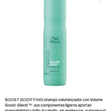
22,42 €.
12,86 €.
BOOST BODIFYING champú voluminizador con Volume
Boost-Blend ™: sus componentes ligeros aportan
manejabilidad y brillo al cabello, sin apelmazar, ni siquiera el