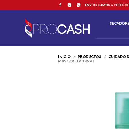
ENVÍOS GRATIS
A PARTIR DE
SECADOR
INICIO
/
PRODUCTOS
/
CUIDADO D
MASCARILLA 145ML