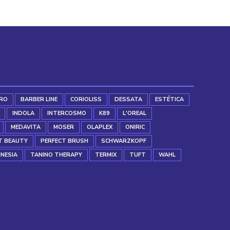
RO
BARBER LINE
CORIOLISS
DESSATA
ESTÉTICA
INDOLA
INTERCOSMO
K89
L'OREAL
MEDAVITA
MOSER
OLAPLEX
ONIRIC
T BEAUTY
PERFECT BRUSH
SCHWARZKOPF
INESIA
TANINO THERAPY
TERMIX
TUFT
WAHL