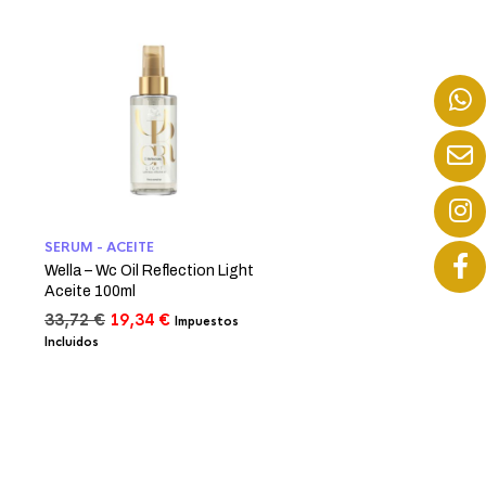
SERUM - ACEITE
Wella – Wc Oil Reflection Light
Aceite 100ml
El
El
33,72
€
19,34
€
Impuestos
precio
precio
Incluidos
original
actual
era:
es:
33,72 €.
19,34 €.