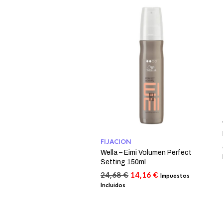
FIJACION
Wella – Eimi Volumen Perfect
Setting 150ml
El
El
24,68
€
14,16
€
Impuestos
precio
precio
Incluidos
original
actual
era:
es:
24,68 €.
14,16 €.