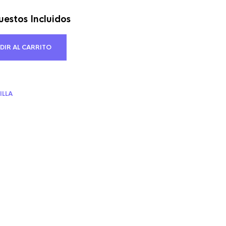
estos Incluidos
cio
ual
DIR AL CARRITO
66 €.
ILLA