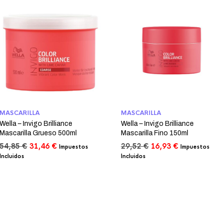
MASCARILLA
MASCARILLA
Wella – Invigo Brilliance
Wella – Invigo Brilliance
Mascarilla Grueso 500ml
Mascarilla Fino 150ml
El
El
El
El
54,85
€
31,46
€
29,52
€
16,93
€
Impuestos
Impuestos
precio
precio
precio
precio
Incluidos
Incluidos
original
actual
original
actual
era:
es:
era:
es:
54,85 €.
31,46 €.
29,52 €.
16,93 €.