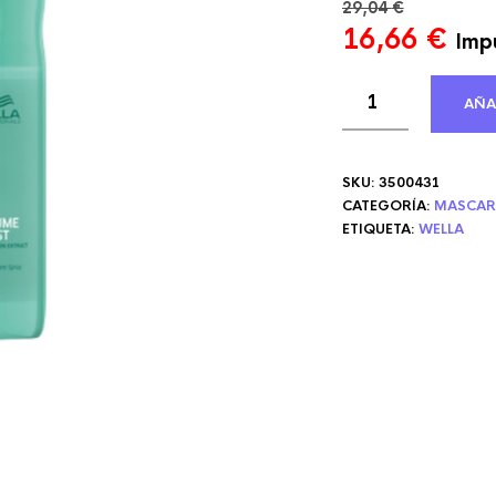
29,04
€
El
El
16,66
€
Impu
precio
pre
original
act
AÑA
era:
es:
29,04 €.
16,
SKU:
3500431
CATEGORÍA:
MASCAR
ETIQUETA:
WELLA