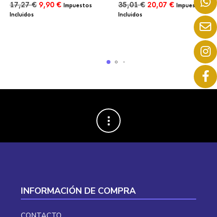
El
El
El
El
17,27
€
9,90
€
35,01
€
20,07
€
Impuestos
Impuestos
precio
precio
precio
precio
Incluidos
Incluidos
original
actual
original
actual
era:
es:
era:
es:
17,27 €.
9,90 €.
35,01 €.
20,07 €.
INFORMACIÓN DE COMPRA
CONTACTO