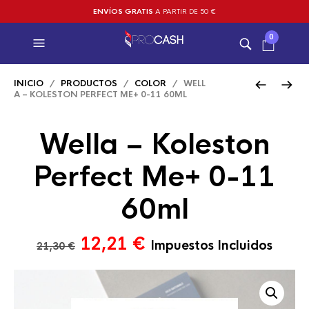
ENVÍOS GRATIS
A PARTIR DE 50 €
0
INICIO
/
PRODUCTOS
/
COLOR
/ WELL
A – KOLESTON PERFECT ME+ 0-11 60ML
Wella – Koleston
Perfect Me+ 0-11
60ml
El
El
12,21
€
Impuestos Incluidos
21,30
€
precio
precio
original
actual
era:
es: