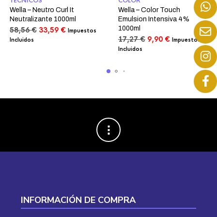
TECNICOS
COLOR
Wella – Neutro Curl It
Wella – Color Touch
Neutralizante 1000ml
Emulsion Intensiva 4%
1000ml
El
El
58,56
€
33,59
€
Impuestos
precio
precio
El
El
17,27
€
9,90
€
Incluidos
Impuestos
original
actual
precio
precio
Incluidos
era:
es:
original
actual
58,56 €.
33,59 €.
era:
es:
17,27 €.
9,90 €.
INFORMACIÓN DE COMPRA