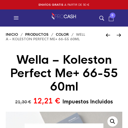
ENVÍOS GRATIS
A PARTIR DE 50 €
0
INICIO
/
PRODUCTOS
/
COLOR
/ WELL
A – KOLESTON PERFECT ME+ 66-55 60ML
Wella – Koleston
Perfect Me+ 66-55
60ml
El
El
12,21
€
Impuestos Incluidos
21,30
€
precio
precio
original
actual
era:
es: