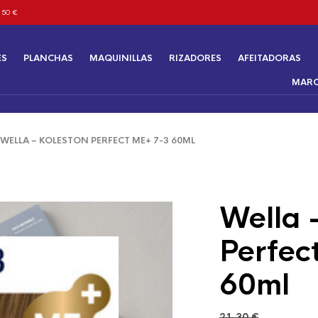
 50 €
ES
PLANCHAS
MAQUINILLAS
RIZADORES
AFEITADORAS
MAR
ELLA – KOLESTON PERFECT ME+ 7-3 60ML
Wella 
Perfec
60ml
21,30
€