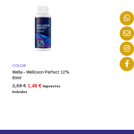
COLOR
Wella – Welloxon Perfect 12%
60ml
El
El
2,58
€
1,48
€
Impuestos
precio
precio
Incluidos
original
actual
era:
es:
2,58 €.
1,48 €.