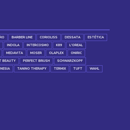
RO
BARBER LINE
CORIOLISS
DESSATA
ESTÉTICA
INDOLA
INTERCOSMO
K89
L'OREAL
MEDAVITA
MOSER
OLAPLEX
ONIRIC
T BEAUTY
PERFECT BRUSH
SCHWARZKOPF
INESIA
TANINO THERAPY
TERMIX
TUFT
WAHL