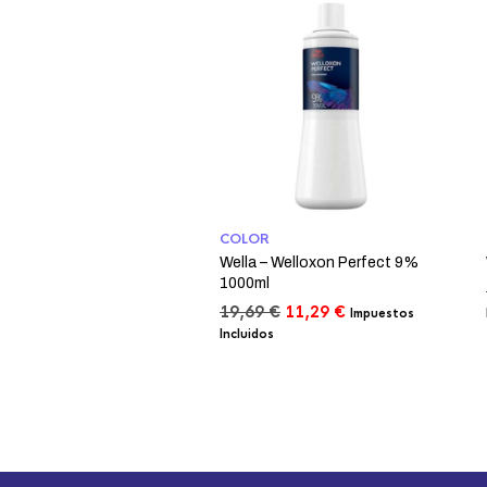
COLOR
Wella – Welloxon Perfect 9%
1000ml
El
El
19,69
€
11,29
€
Impuestos
precio
precio
Incluidos
original
actual
era:
es:
19,69 €.
11,29 €.