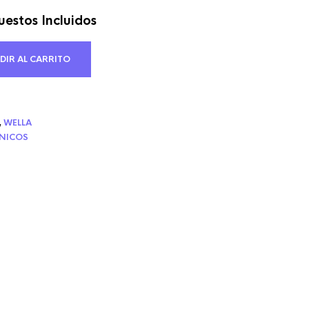
estos Incluidos
cio
ual
DIR AL CARRITO
21 €.
,
WELLA
CNICOS