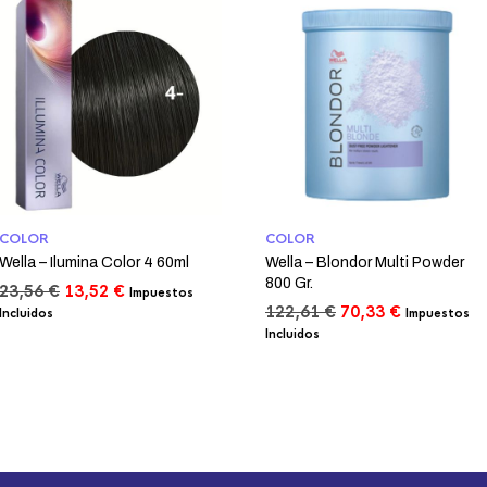
COLOR
COLOR
Wella – Ilumina Color 4 60ml
Wella – Blondor Multi Powder
800 Gr.
El
El
23,56
€
13,52
€
Impuestos
precio
precio
El
El
122,61
€
70,33
€
Incluidos
Impuestos
original
actual
precio
precio
Incluidos
era:
es:
original
actual
23,56 €.
13,52 €.
era:
es:
122,61 €.
70,33 €.