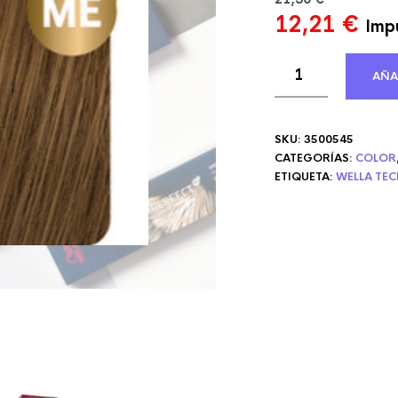
El
El
12,21
€
Impu
precio
pre
original
act
AÑA
era:
es:
21,30 €.
12,
SKU:
3500545
CATEGORÍAS:
COLOR
ETIQUETA:
WELLA TE