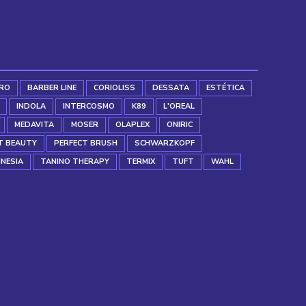
RO
BARBER LINE
CORIOLISS
DESSATA
ESTÉTICA
INDOLA
INTERCOSMO
K89
L'OREAL
MEDAVITA
MOSER
OLAPLEX
ONIRIC
T BEAUTY
PERFECT BRUSH
SCHWARZKOPF
INESIA
TANINO THERAPY
TERMIX
TUFT
WAHL