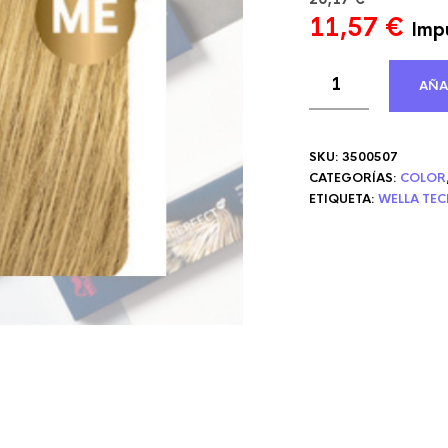
El
El
11,57
€
Impu
precio
pre
original
act
AÑA
era:
es:
20,17 €.
11,
SKU:
3500507
CATEGORÍAS:
COLOR
ETIQUETA:
WELLA TE