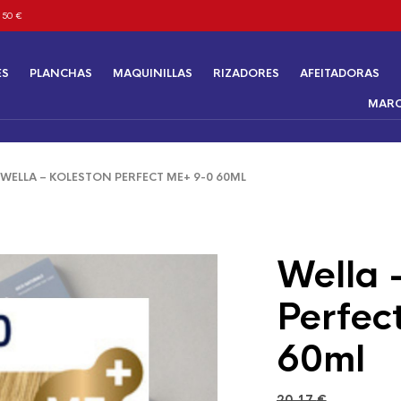
 50 €
ES
PLANCHAS
MAQUINILLAS
RIZADORES
AFEITADORAS
MAR
ELLA – KOLESTON PERFECT ME+ 9-0 60ML
Wella 
Perfec
60ml
20,17
€