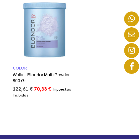
COLOR
Wella – Blondor Multi Powder
800 Gr.
El
El
122,61
€
70,33
€
Impuestos
precio
precio
Incluidos
original
actual
era:
es:
122,61 €.
70,33 €.