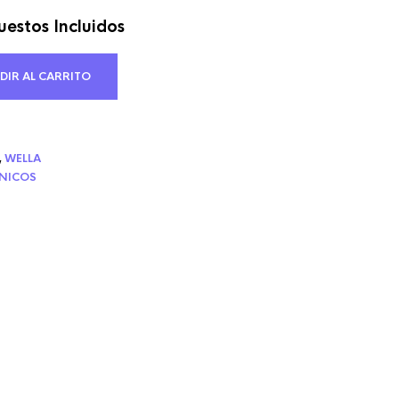
estos Incluidos
cio
ual
DIR AL CARRITO
57 €.
,
WELLA
CNICOS