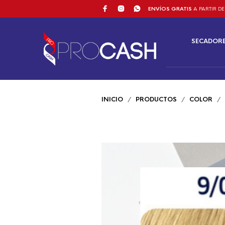
ENVÍOS GRATIS
A PARTIR DE
SECADOR
INICIO
/
PRODUCTOS
/
COLOR
/ W