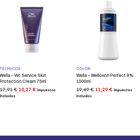
TECNICOS
COLOR
Wella – Wc Service Skin
Wella – Welloxon Perfect 9%
Protection Cream 75ml
1000ml
El
El
El
El
17,91
€
10,27
€
19,69
€
11,29
€
Impuestos
Impuestos
precio
precio
precio
precio
Incluidos
Incluidos
original
actual
original
actual
era:
es:
era:
es:
17,91 €.
10,27 €.
19,69 €.
11,29 €.