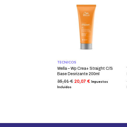
TECNICOS
Wella – Wp Crea+ Straight C/S
Base Desrizante 200ml
El
El
35,01
€
20,07
€
Impuestos
precio
precio
Incluidos
original
actual
era:
es:
35,01 €.
20,07 €.