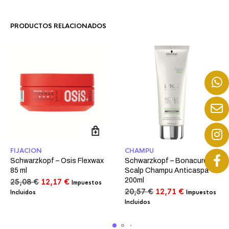
PRODUCTOS RELACIONADOS
FIJACION
CHAMPU
Schwarzkopf – Osis Flexwax
Schwarzkopf – Bonacure
85 ml
Scalp Champu Anticaspa
200ml
El
El
25,08
€
12,17
€
Impuestos
precio
precio
El
El
20,57
€
12,71
€
Incluidos
Impuestos
original
actual
precio
precio
Incluidos
era:
es:
original
actual
25,08 €.
12,17 €.
era:
es: