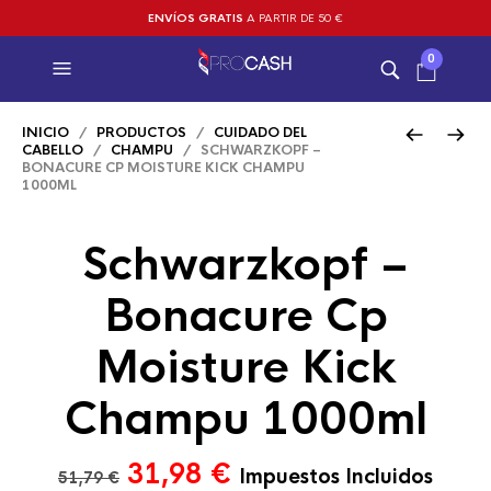
ENVÍOS GRATIS
A PARTIR DE 50 €
0
INICIO
/
PRODUCTOS
/
CUIDADO DEL
CABELLO
/
CHAMPU
/ SCHWARZKOPF –
BONACURE CP MOISTURE KICK CHAMPU
1000ML
Schwarzkopf –
Bonacure Cp
Moisture Kick
Champu 1000ml
El
El
31,98
€
Impuestos Incluidos
51,79
€