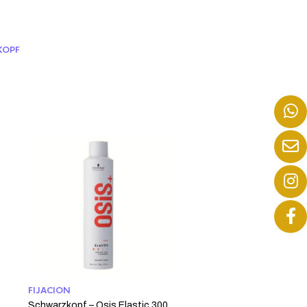
U
KOPF
FIJACION
Schwarzkopf – Osis Elastic 300