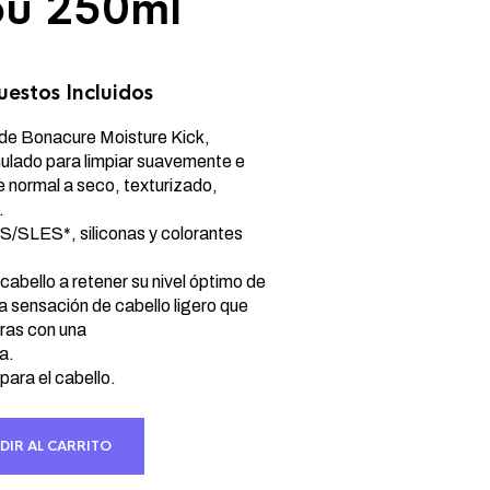
u 250ml
estos Incluidos
cio
ual
de Bonacure Moisture Kick,
ulado para limpiar suavemente e
de normal a seco, texturizado,
21 €.
.
LS/SLES*, siliconas y colorantes
cabello a retener su nivel óptimo de
a sensación de cabello ligero que
ras con una
a.
ara el cabello.
DIR AL CARRITO