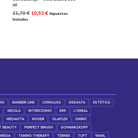
ml
El
El
21,70
€
10,53
€
Impuestos
precio
precio
Incluidos
original
actual
era:
es:
21,70 €.
10,53 €.
RO
BARBER LINE
CORIOLISS
DESSATA
ESTÉTICA
INDOLA
INTERCOSMO
K89
L'OREAL
MEDAVITA
MOSER
OLAPLEX
ONIRIC
T BEAUTY
PERFECT BRUSH
SCHWARZKOPF
INESIA
TANINO THERAPY
TERMIX
TUFT
WAHL