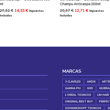
ml
Champu Anticaspa 200ml
El
El
El
El
29,52
€
14,33
€
20,57
€
12,71
€
Impuestos
Impuestos
precio
precio
precio
precio
Incluidos
Incluidos
original
actual
original
actual
era:
es:
era:
es:
29,52 €.
14,33 €.
20,57 €.
12,71 €.
MARCAS
3 CLAVELES
ANDIS
ARTE
GAMMA PIU
GHD
GIUBRA
L'OREAL TECNICOS
LIM HAIR
ORIGINAL BEST BUY
PERFEC
SCHWARZKOPF TECNICOS
S