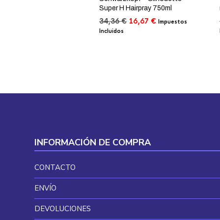
Super H Hairpray 750ml
El
El
34,36
€
16,67
€
Impuestos
precio
precio
Incluidos
original
actual
era:
es:
34,36 €.
16,67 €.
INFORMACIÓN DE COMPRA
CONTACTO
ENVÍO
DEVOLUCIONES