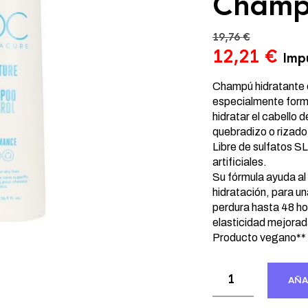
Champ
19,76
€
El
El
12,21
€
Impu
precio
pre
original
act
Champú hidratante 
era:
especialmente form
es:
hidratar el cabello 
19,76 €.
12,
quebradizo o rizado
Libre de sulfatos S
artificiales.
Su fórmula ayuda al 
hidratación, para un
perdura hasta 48 ho
elasticidad mejorad
Producto vegano** p
AÑA