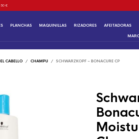
 50 €
ES
PLANCHAS
MAQUINILLAS
RIZADORES
AFEITADORAS
MAR
EL CABELLO
/
CHAMPU
/ SCHWARZKOPF – BONACURE CP
Schwar
Bonac
Moistu