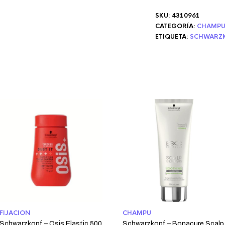
SKU:
4310961
CATEGORÍA:
CHAMP
ETIQUETA:
SCHWARZ
FIJACION
CHAMPU
Schwarzkopf – Osis Elastic 500
Schwarzkopf – Bonacure Scalp