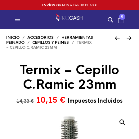
ENVÍOS GRATIS
A PARTIR DE 50 €
0
INICIO
/
ACCESORIOS
/
HERRAMIENTAS
PEINADO
/
CEPILLOS Y PEINES
/ TERMIX
– CEPILLO C.RAMIC 23MM
Termix – Cepillo
C.Ramic 23mm
El
El
10,15
€
Impuestos Incluidos
14,33
€
precio
precio
original
actual
era:
es:
14,33 €.
10,15 €.