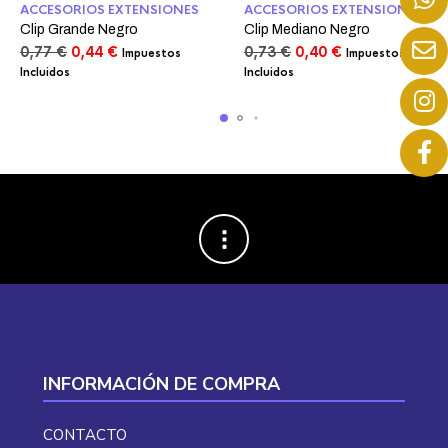
ACCESORIOS EXTENSIONES
ACCESORIOS EXTENSIONES
Clip Grande Negro
Clip Mediano Negro
El
El
El
El
0,77
€
0,44
€
0,73
€
0,40
€
Impuestos
Impuestos
precio
precio
precio
precio
Incluidos
Incluidos
original
actual
original
actual
era:
es:
era:
es:
0,77 €.
0,44 €.
0,73 €.
0,40 €.
INFORMACIÓN DE COMPRA
CONTACTO