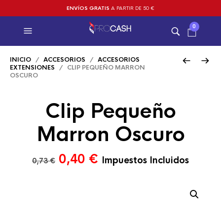
ENVÍOS GRATIS
A PARTIR DE 50 €
0
INICIO
/
ACCESORIOS
/
ACCESORIOS
EXTENSIONES
/ CLIP PEQUEÑO MARRON
OSCURO
Clip Pequeño
Marron Oscuro
El
El
0,40
€
Impuestos Incluidos
0,73
€
precio
precio
original
actual
era:
es:
0,73 €.
0,40 €.